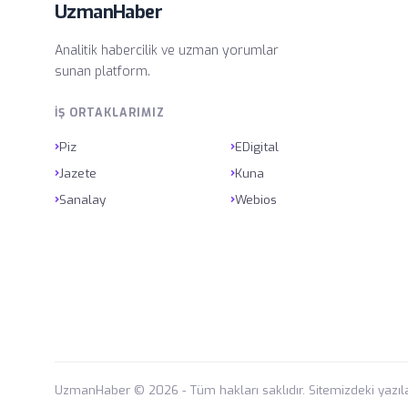
UzmanHaber
Analitik habercilik ve uzman yorumlar
sunan platform.
İŞ ORTAKLARIMIZ
›
›
Piz
EDigital
›
›
Jazete
Kuna
›
›
Sanalay
Webios
UzmanHaber © 2026 - Tüm hakları saklıdır. Sitemizdeki yazıla