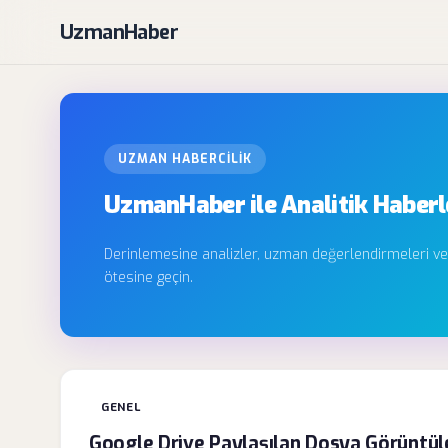
UzmanHaber
UZMAN HABERCILIK
UzmanHaber ile Analitik Haber
Derinlemesine analizler, uzman değerlendirmeleri ve
ötesine geçin.
GENEL
Google Drive Paylaşılan Dosya Görüntülem