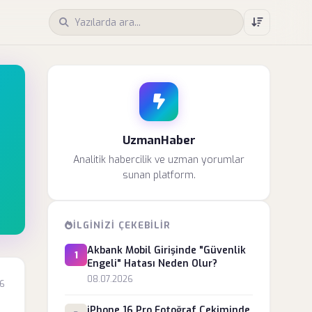
UzmanHaber
Analitik habercilik ve uzman yorumlar
sunan platform.
İLGINIZI ÇEKEBILIR
Akbank Mobil Girişinde "Güvenlik
1
Engeli" Hatası Neden Olur?
08.07.2026
6
iPhone 16 Pro Fotoğraf Çekiminde