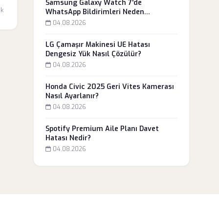
n
Samsung Galaxy Watch 7'de
dk
WhatsApp Bildirimleri Neden
Gelmiyor?
04.08.2026
LG Çamaşır Makinesi UE Hatası
Dengesiz Yük Nasıl Çözülür?
04.08.2026
Honda Civic 2025 Geri Vites Kamerası
Nasıl Ayarlanır?
04.08.2026
Spotify Premium Aile Planı Davet
Hatası Nedir?
04.08.2026