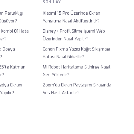
SON 1 AY
n Parlaklığı
Xiaomi 15 Pro Üzerinde Ekran
 Düşüyor?
Yansıtma Nasıl Aktifleştirilir?
 Kombi 01 Hata
Disney+ Profil Silme İşlemi Web
ner?
Üzerinden Nasıl Yapılır?
a Dosya
Canon Pixma Yazıcı Kağıt Sıkışması
r?
Hatası Nasıl Giderilir?
25'te Katman
Mi Robot Haritalama Silinirse Nasıl
ır?
Geri Yüklenir?
edya Ekranı
Zoom'da Ekran Paylaşımı Sırasında
Yapılır?
Ses Nasıl Aktarılır?