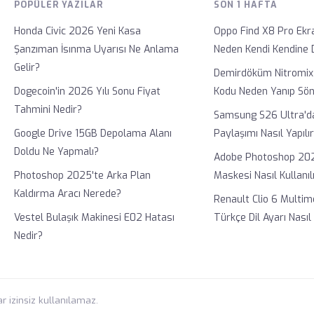
POPÜLER YAZILAR
SON 1 HAFTA
Honda Civic 2026 Yeni Kasa
Oppo Find X8 Pro Ekra
Şanzıman İsınma Uyarısı Ne Anlama
Neden Kendi Kendine
Gelir?
Demirdöküm Nitromix
Dogecoin'in 2026 Yılı Sonu Fiyat
Kodu Neden Yanıp Sö
Tahmini Nedir?
Samsung S26 Ultra'd
Google Drive 15GB Depolama Alanı
Paylaşımı Nasıl Yapılı
Doldu Ne Yapmalı?
Adobe Photoshop 20
Photoshop 2025'te Arka Plan
Maskesi Nasıl Kullanıl
Kaldırma Aracı Nerede?
Renault Clio 6 Multim
Vestel Bulaşık Makinesi E02 Hatası
Türkçe Dil Ayarı Nasıl 
Nedir?
r izinsiz kullanılamaz.