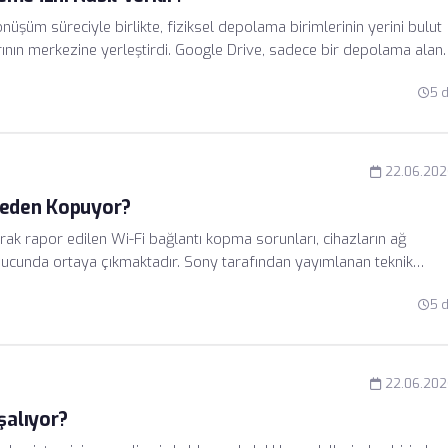
üşüm süreciyle birlikte, fiziksel depolama birimlerinin yerini bulut
arının merkezine yerleştirdi. Google Drive, sadece bir depolama alanı
 yönetebilen sofistike bir iş birliği platformudur. Dosya paylaşımı
5 
nı önlemenin yanı sıra ekip içi verimliliği de doğrudan artırır.
22.06.202
Neden Kopuyor?
rak rapor edilen Wi-Fi bağlantı kopma sorunları, cihazların ağ
onucunda ortaya çıkmaktadır. Sony tarafından yayımlanan teknik
al gücü veya yüksek parazit ortamlarında bağlantıyı korumakta
5 
iliğinin olduğu bölgelerde, cihazların otomatik kanal seçimi yaparken
k kaydedilmiştir.
22.06.202
şalıyor?