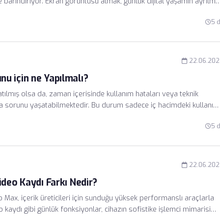
e barındırıyor. Ekran görüntüsü almak, günlük dijital yaşamın ayrılm
ızlı hem de esnek hale getirmek için çeşitli yöntemler geliştirmiştir
5 
 üreticisi, 1.
22.06.202
u için ne Yapılmalı?
ılmış olsa da, zaman içerisinde kullanım hataları veya teknik
 sorunu yaşatabilmektedir. Bu durum sadece iç hacimdeki kullanım
 gereğinden fazla çalışmasına neden olarak cihazın enerji
5 
izmayı anlamak, sorunun kökten çözülmesi için ilk adımdır.
22.06.202
ideo Kaydı Farkı Nedir?
 Max, içerik üreticileri için sunduğu yüksek performanslı araçlarla
 kaydı gibi günlük fonksiyonlar, cihazın sofistike işlemci mimarisi