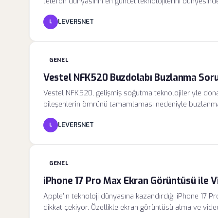
telefon dünyasının en güncel teknolojilerini bünyesind
bir parçası haline geldiğinden, Samsung bu süreci hem h
LEVERSNET
L
İster tek elle kullanımda olun ister profesyonel bir içerik
GENEL
Vestel NFK520 Buzdolabı Buzlanma Sorun
Vestel NFK520, gelişmiş soğutma teknolojileriyle donat
bileşenlerin ömrünü tamamlaması nedeniyle buzlanma
alanını daraltmakla kalmaz, aynı zamanda kompresörün
LEVERSNET
L
tüketimini artırır. Buzlanmanın temelinde yatan mekan
GENEL
iPhone 17 Pro Max Ekran Görüntüsü ile V
Apple’ın teknoloji dünyasına kazandırdığı iPhone 17 Pro
dikkat çekiyor. Özellikle ekran görüntüsü alma ve video