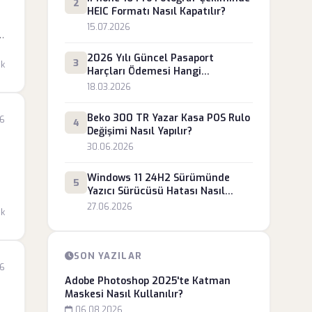
2
HEIC Formatı Nasıl Kapatılır?
15.07.2026
2026 Yılı Güncel Pasaport
3
dk
Harçları Ödemesi Hangi
Bankalardan Yapılır?
18.03.2026
Beko 300 TR Yazar Kasa POS Rulo
6
4
Değişimi Nasıl Yapılır?
30.06.2026
Windows 11 24H2 Sürümünde
5
Yazıcı Sürücüsü Hatası Nasıl
Giderilir?
27.06.2026
dk
SON YAZILAR
6
Adobe Photoshop 2025'te Katman
Maskesi Nasıl Kullanılır?
06.08.2026