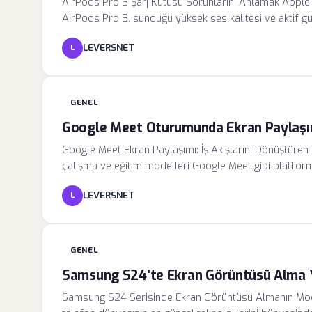
AirPods Pro 3 Şarj Kutusu Sorunlarını Anlamak Apple e
AirPods Pro 3, sunduğu yüksek ses kalitesi ve aktif gür
kutusunun enerji verimliliği konusunda ciddi eleştirilerle
LEVERSNET
L
yerleştirdikten sonra, kutunun kendi pil kapasitesinin ço
edilmediğini raporluyor. Bu durum, yalnızca bir kullan
mimarisindeki bir aksaklığa işaret ediyor.
GENEL
Google Meet Oturumunda Ekran Paylaşımı
Google Meet Ekran Paylaşımı: İş Akışlarını Dönüştüren
çalışma ve eğitim modelleri Google Meet gibi platformla
paylaşımı özelliği, yalnızca bir görüntü aktarım aracı d
LEVERSNET
L
dokümanların eş zamanlı olarak analiz edilmesini sağla
kullanıcılara tüm ekranlarını, belirli bir uygulama pen
tanıyarak, sunum esnasında kontrolün tamamen kullanı
GENEL
Samsung S24'te Ekran Görüntüsü Alma Y
Samsung S24 Serisinde Ekran Görüntüsü Almanın Moder