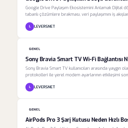
Google Drive Paylaşım Ekosistemini Anlamak Dijital dön
tabanlı çözümlere bırakması, veri paylaşımını iş akışl
değil, aynı zamanda karmaşık yetkilendirme süreçlerini
LEVERSNET
L
sırasında yapılan doğru yapılandırmalar, veri sızıntıları
GENEL
Sony Bravia Smart TV Wi-Fi Bağlantısı 
Sony Bravia Smart TV kullanıcıları arasında yaygın ola
protokolleri ile yerel modem ayarlarının etkileşimi s
bültenlerde, televizyonların ağ kartlarının düşük siny
LEVERSNET
L
zorlandığı belirtilmektedir. Özellikle yoğun sinyal kirl
bağlantıyı tamamen koparması teknik bir aksaklık olara
GENEL
AirPods Pro 3 Şarj Kutusu Neden Hızlı Bo