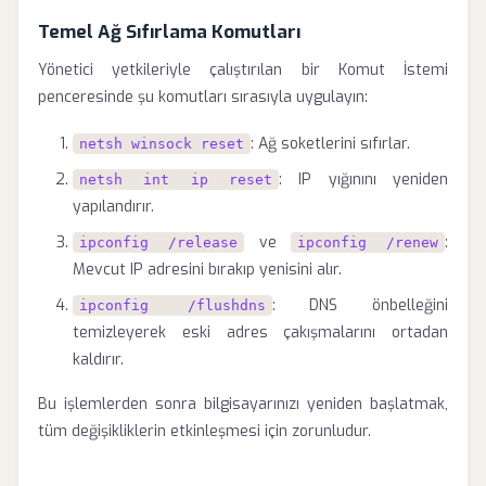
Temel Ağ Sıfırlama Komutları
Yönetici yetkileriyle çalıştırılan bir Komut İstemi
penceresinde şu komutları sırasıyla uygulayın:
: Ağ soketlerini sıfırlar.
netsh winsock reset
: IP yığınını yeniden
netsh int ip reset
yapılandırır.
ve
:
ipconfig /release
ipconfig /renew
Mevcut IP adresini bırakıp yenisini alır.
: DNS önbelleğini
ipconfig /flushdns
temizleyerek eski adres çakışmalarını ortadan
kaldırır.
Bu işlemlerden sonra bilgisayarınızı yeniden başlatmak,
tüm değişikliklerin etkinleşmesi için zorunludur.