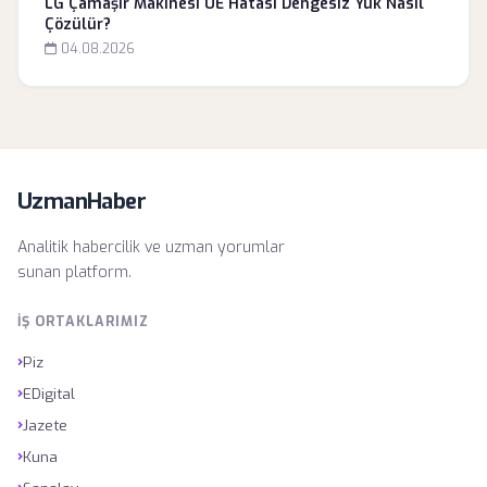
LG Çamaşır Makinesi UE Hatası Dengesiz Yük Nasıl
Çözülür?
04.08.2026
UzmanHaber
Analitik habercilik ve uzman yorumlar
sunan platform.
İŞ ORTAKLARIMIZ
›
Piz
›
EDigital
›
Jazete
›
Kuna