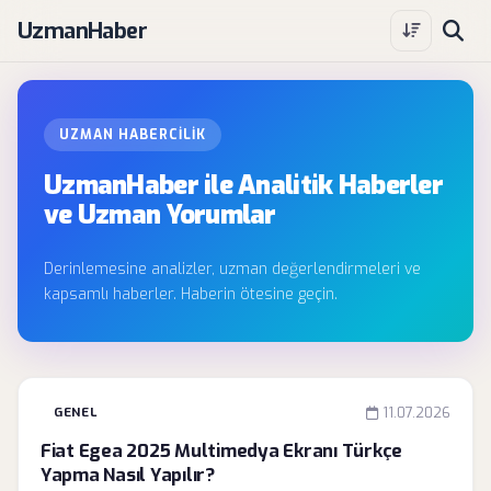
UzmanHaber
UZMAN HABERCILIK
UzmanHaber ile Analitik Haberler
ve Uzman Yorumlar
Derinlemesine analizler, uzman değerlendirmeleri ve
kapsamlı haberler. Haberin ötesine geçin.
GENEL
11.07.2026
Fiat Egea 2025 Multimedya Ekranı Türkçe
Yapma Nasıl Yapılır?