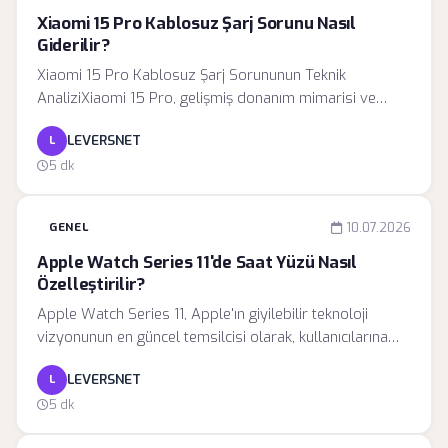
genellikle cihazın görüntü işleme birimi (ISP) ile kamera
Xiaomi 15 Pro Kablosuz Şarj Sorunu Nasıl
motoru arasındaki veri senkronizasyonunda yaşanan
Giderilir?
anlık aksamalardan kaynaklanır.
Xiaomi 15 Pro Kablosuz Şarj Sorununun Teknik
AnaliziXiaomi 15 Pro, gelişmiş donanım mimarisi ve
yüksek hızlı kablosuz şarj yetenekleriyle piyasanın en
LEVERSNET
L
iddialı cihazlarından biri olarak öne çıkıyor. Ancak, son
günlerde kullanıcı topluluklarında sıkça rapor edilen
5 dk
kablosuz şarj kesintileri, bu üst düzey deneyimi
gölgeleyen bir teknik engel haline geldi. Yapılan ön
GENEL
10.07.2026
incelemeler, sorunun sadece basit bir bağlantı kopması
olmadığını, cihazın HyperOS işletim sistemiyle kurduğu
Apple Watch Series 11'de Saat Yüzü Nasıl
güç yönetimi iletişiminde yaşanan bir protokol
Özelleştirilir?
çakışmasından kaynaklandığını gösteriyor.
Apple Watch Series 11, Apple'ın giyilebilir teknoloji
vizyonunun en güncel temsilcisi olarak, kullanıcılarına
sadece bir saat değil, aynı zamanda kişiselleştirilebilir
LEVERSNET
L
bir dijital merkez sunuyor. Yeni nesil donanım,
watchOS'in esnek yazılım mimarisiyle birleştiğinde,
5 dk
cihazın arayüz yönetimi daha önce hiç olmadığı kadar