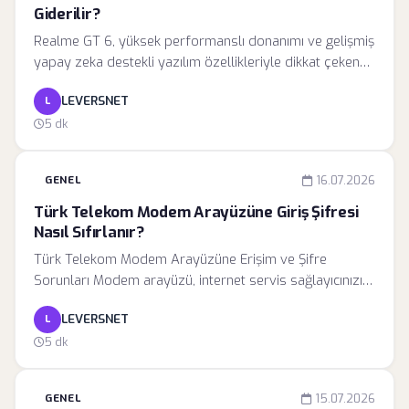
Giderilir?
Realme GT 6, yüksek performanslı donanımı ve gelişmiş
yapay zeka destekli yazılım özellikleriyle dikkat çeken
bir cihazdır. Ancak, birçok kullanıcı cihazın arka plan
LEVERSNET
L
süreçlerini yönetme biçimi nedeniyle bildirimlerin
ulaşmaması veya geç gelmesi gibi sorunlarla
5 dk
karşılaşmaktadır. Bu durum, özellikle anlık mesajlaşma
uygulamalarında ve iş hayatında kullanılan kritik
GENEL
16.07.2026
yazılımlarda önemli bir aksamaya yol açmaktadır.
Türk Telekom Modem Arayüzüne Giriş Şifresi
Nasıl Sıfırlanır?
Türk Telekom Modem Arayüzüne Erişim ve Şifre
Sorunları Modem arayüzü, internet servis sağlayıcınızın
sunduğu bağlantı kalitesini yönettiğiniz, güvenlik duvarı
LEVERSNET
L
ayarlarını yapılandırdığınız ve kablosuz ağ
performansını optimize ettiğiniz kritik bir yönetim
5 dk
panelidir. Türk Telekom altyapısını kullanan aboneler,
genellikle 192.168.
GENEL
15.07.2026