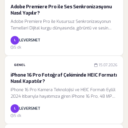
Adobe Premiere Pro ile Ses Senkronizasyonu
Nasıl Yapılır?
Adobe Premiere Pro ile Kusursuz Senkronizasyonun
Temelleri Dijital kurgu dünyasında, görüntü ve sesin
birbirinden bağımsız kaynaklardan kaydedildiği
LEVERSNET
L
projelerde, nihai kurgunun izlenebilirliği tamamen
senkronizasyonun başarısına bağlıdır. Adobe Premiere
5 dk
Pro, bu süreci optimize etmek adına kurgu
operatörlerine hem otomatik hem de manuel yöntemler
GENEL
15.07.2026
sunan kapsamlı bir ekosistem sağlar. Profesyonel bir
kurgu akışında ses ve görüntünün bir kareden (frame)
iPhone 16 Pro Fotoğraf Çekiminde HEIC Formatı
daha fazla sapması, izleyici deneyimini ciddi şekilde
Nasıl Kapatılır?
olumsuz etkiler.
iPhone 16 Pro Kamera Teknolojisi ve HEIC Formatı Eylül
2024 itibarıyla hayatımıza giren iPhone 16 Pro, 48 MP
ana sensör ve gelişmiş görüntü işleme yetenekleriyle
LEVERSNET
L
donatılmıştır. Bu denli yüksek çözünürlüklü verilerin
cihaz içerisinde hızlı işlenmesi ve saklanması, Apple'ın
5 dk
HEIC (High Efficiency Image Container) formatına