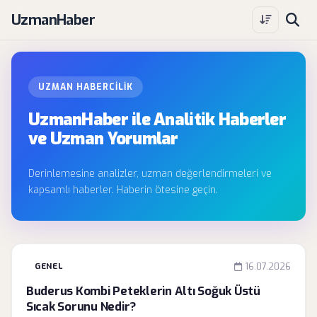
UzmanHaber
UZMAN HABERCILIK
UzmanHaber ile Analitik Haberler
ve Uzman Yorumlar
Derinlemesine analizler, uzman değerlendirmeleri ve
kapsamlı haberler. Haberin ötesine geçin.
GENEL
16.07.2026
Buderus Kombi Peteklerin Altı Soğuk Üstü
Sıcak Sorunu Nedir?