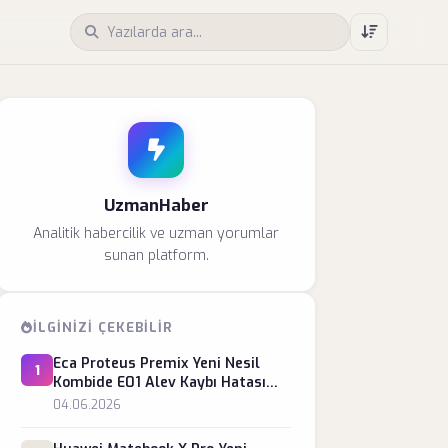
UzmanHaber
Analitik habercilik ve uzman yorumlar
sunan platform.
İLGINIZI ÇEKEBILIR
Eca Proteus Premix Yeni Nesil
1
Kombide E01 Alev Kaybı Hatası
Nasıl Giderilir?
04.06.2026