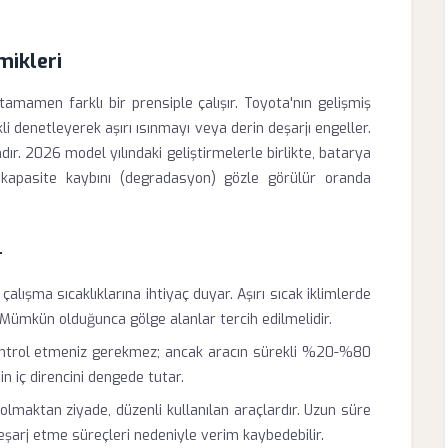
mikleri
amamen farklı bir prensiple çalışır. Toyota'nın gelişmiş
i denetleyerek aşırı ısınmayı veya derin deşarjı engeller.
r. 2026 model yılındaki geliştirmelerle birlikte, batarya
da kapasite kaybını (degradasyon) gözle görülür oranda
r
 çalışma sıcaklıklarına ihtiyaç duyar. Aşırı sıcak iklimlerde
Mümkün olduğunca gölge alanlar tercih edilmelidir.
kontrol etmeniz gerekmez; ancak aracın sürekli %20-%80
in iç direncini dengede tutar.
 olmaktan ziyade, düzenli kullanılan araçlardır. Uzun süre
eşarj etme süreçleri nedeniyle verim kaybedebilir.