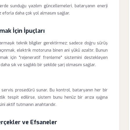
erde sunduğu yazılım güncellemeleri, bataryanın enerji
z eforla daha çok yol almasını sağlar.
ak İçin İpuçları
rmaşık teknik bilgiler gerektirmez; sadece doğru sürüş
 kaçınmak, elektrik motoruna binen ani yükü azaltır. Bunun
ak için "rejeneratif frenleme" sistemini destekleyen
a sık ve sağlıklı bir şekilde şarj olmasını sağlar.
ir servis prosedürü sunar. Bu kontrol, bataryanın her bir
ik tespit edilirse, sistem bunu henüz bir arıza ışığına
ini aktif tutmanın anahtarıdır.
rçekler ve Efsaneler