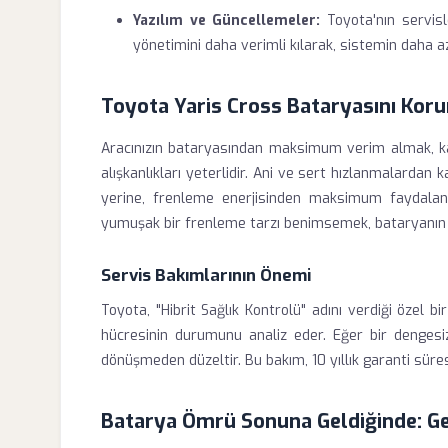
Yazılım ve Güncellemeler:
Toyota'nın servisl
yönetimini daha verimli kılarak, sistemin daha a
Toyota Yaris Cross Bataryasını Korum
Aracınızın bataryasından maksimum verim almak, ka
alışkanlıkları yeterlidir. Ani ve sert hızlanmalardan
yerine, frenleme enerjisinden maksimum faydalanm
yumuşak bir frenleme tarzı benimsemek, bataryanın dah
Servis Bakımlarının Önemi
Toyota, "Hibrit Sağlık Kontrolü" adını verdiği özel b
hücresinin durumunu analiz eder. Eğer bir dengesizl
dönüşmeden düzeltir. Bu bakım, 10 yıllık garanti süres
Batarya Ömrü Sonuna Geldiğinde: Ge