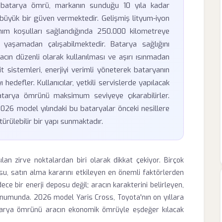
 batarya ömrü, markanın sunduğu 10 yıla kadar
a büyük bir güven vermektedir. Gelişmiş lityum-iyon
anım koşulları sağlandığında 250.000 kilometreye
yaşamadan çalışabilmektedir. Batarya sağlığını
acın düzenli olarak kullanılması ve aşırı ısınmadan
rit sistemleri, enerjiyi verimli yöneterek bataryanın
 hedefler. Kullanıcılar, yetkili servislerde yapılacak
batarya ömrünü maksimum seviyeye çıkarabilirler.
026 model yılındaki bu bataryalar önceki nesillere
türülebilir bir yapı sunmaktadır.
lan zirve noktalardan biri olarak dikkat çekiyor. Birçok
usu, satın alma kararını etkileyen en önemli faktörlerden
ece bir enerji deposu değil; aracın karakterini belirleyen,
 konumunda. 2026 model Yaris Cross, Toyota'nın on yıllara
atarya ömrünü aracın ekonomik ömrüyle eşdeğer kılacak