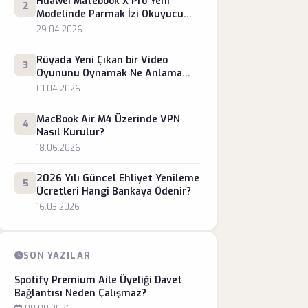
Huawei Matebook X Pro Yeni
2
Modelinde Parmak İzi Okuyucu
Çalışmama Sorunu Nasıl Giderilir?
29.04.2026
Rüyada Yeni Çıkan bir Video
3
Oyununu Oynamak Ne Anlama
Gelir?
01.04.2026
MacBook Air M4 Üzerinde VPN
4
Nasıl Kurulur?
18.06.2026
2026 Yılı Güncel Ehliyet Yenileme
5
Ücretleri Hangi Bankaya Ödenir?
16.03.2026
SON YAZILAR
Spotify Premium Aile Üyeliği Davet
Bağlantısı Neden Çalışmaz?