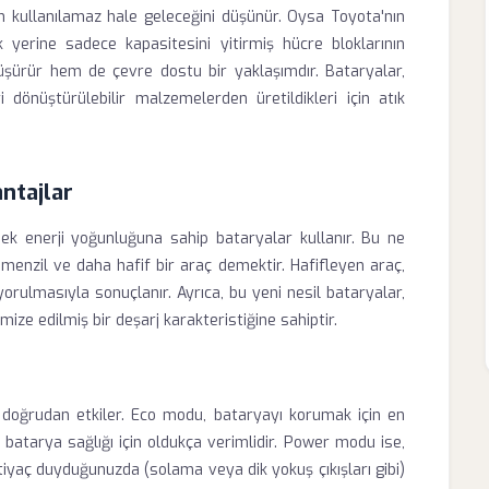
n kullanılamaz hale geleceğini düşünür. Oysa Toyota'nın
yerine sadece kapasitesini yitirmiş hücre bloklarının
düşürür hem de çevre dostu bir yaklaşımdır. Bataryalar,
dönüştürülebilir malzemelerden üretildikleri için atık
ntajlar
ek enerji yoğunluğuna sahip bataryalar kullanır. Bu ne
menzil ve daha hafif bir araç demektir. Hafifleyen araç,
rulmasıyla sonuçlanır. Ayrıca, bu yeni nesil bataryalar,
imize edilmiş bir deşarj karakteristiğine sahiptir.
 doğrudan etkiler. Eco modu, bataryayı korumak için en
atarya sağlığı için oldukça verimlidir. Power modu ise,
htiyaç duyduğunuzda (solama veya dik yokuş çıkışları gibi)