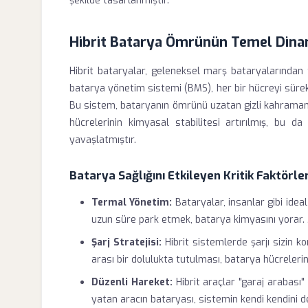
şekilde tasarlanmıştır.
Hibrit Batarya Ömrünün Temel Dina
Hibrit bataryalar, geleneksel marş bataryalarından t
batarya yönetim sistemi (BMS), her bir hücreyi sürekl
Bu sistem, bataryanın ömrünü uzatan gizli kahramandı
hücrelerinin kimyasal stabilitesi artırılmış, bu 
yavaşlatmıştır.
Batarya Sağlığını Etkileyen Kritik Faktörle
Termal Yönetim:
Bataryalar, insanlar gibi ideal
uzun süre park etmek, batarya kimyasını yorar. 
Şarj Stratejisi:
Hibrit sistemlerde şarjı sizin 
arası bir dolulukta tutulması, batarya hücrelerin
Düzenli Hareket:
Hibrit araçlar "garaj arabası"
yatan aracın bataryası, sistemin kendi kendini d