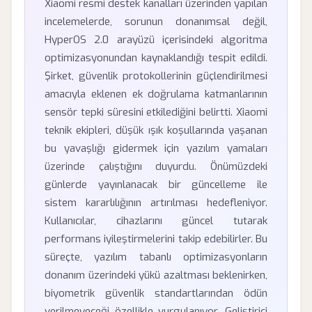
Xiaomi resmi destek kanalları üzerinden yapılan
incelemelerde, sorunun donanımsal değil,
HyperOS 2.0 arayüzü içerisindeki algoritma
optimizasyonundan kaynaklandığı tespit edildi.
Şirket, güvenlik protokollerinin güçlendirilmesi
amacıyla eklenen ek doğrulama katmanlarının
sensör tepki süresini etkilediğini belirtti. Xiaomi
teknik ekipleri, düşük ışık koşullarında yaşanan
bu yavaşlığı gidermek için yazılım yamaları
üzerinde çalıştığını duyurdu. Önümüzdeki
günlerde yayınlanacak bir güncelleme ile
sistem kararlılığının artırılması hedefleniyor.
Kullanıcılar, cihazlarını güncel tutarak
performans iyileştirmelerini takip edebilirler. Bu
süreçte, yazılım tabanlı optimizasyonların
donanım üzerindeki yükü azaltması beklenirken,
biyometrik güvenlik standartlarından ödün
verilmeyeceği özellikle vurgulanıyor. Geliştirici