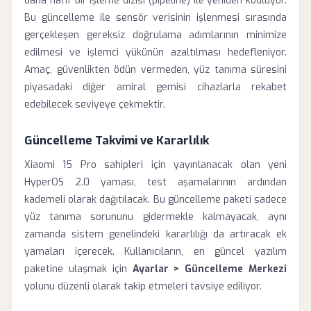
daha hafif bir işleme dizisi (pipeline) ile yeniden kodluyor.
Bu güncelleme ile sensör verisinin işlenmesi sırasında
gerçekleşen gereksiz doğrulama adımlarının minimize
edilmesi ve işlemci yükünün azaltılması hedefleniyor.
Amaç, güvenlikten ödün vermeden, yüz tanıma süresini
piyasadaki diğer amiral gemisi cihazlarla rekabet
edebilecek seviyeye çekmektir.
Güncelleme Takvimi ve Kararlılık
Xiaomi 15 Pro sahipleri için yayınlanacak olan yeni
HyperOS 2.0 yaması, test aşamalarının ardından
kademeli olarak dağıtılacak. Bu güncelleme paketi sadece
yüz tanıma sorununu gidermekle kalmayacak, aynı
zamanda sistem genelindeki kararlılığı da artıracak ek
yamaları içerecek. Kullanıcıların, en güncel yazılım
paketine ulaşmak için
Ayarlar > Güncelleme Merkezi
yolunu düzenli olarak takip etmeleri tavsiye ediliyor.