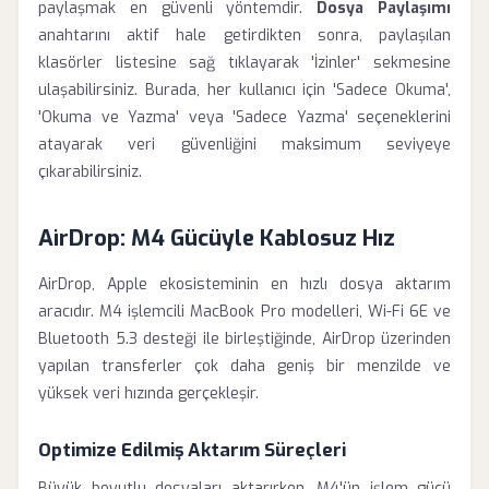
paylaşmak en güvenli yöntemdir.
Dosya Paylaşımı
anahtarını aktif hale getirdikten sonra, paylaşılan
klasörler listesine sağ tıklayarak 'İzinler' sekmesine
ulaşabilirsiniz. Burada, her kullanıcı için 'Sadece Okuma',
'Okuma ve Yazma' veya 'Sadece Yazma' seçeneklerini
atayarak veri güvenliğini maksimum seviyeye
çıkarabilirsiniz.
AirDrop: M4 Gücüyle Kablosuz Hız
AirDrop, Apple ekosisteminin en hızlı dosya aktarım
aracıdır. M4 işlemcili MacBook Pro modelleri, Wi-Fi 6E ve
Bluetooth 5.3 desteği ile birleştiğinde, AirDrop üzerinden
yapılan transferler çok daha geniş bir menzilde ve
yüksek veri hızında gerçekleşir.
Optimize Edilmiş Aktarım Süreçleri
Büyük boyutlu dosyaları aktarırken, M4'ün işlem gücü