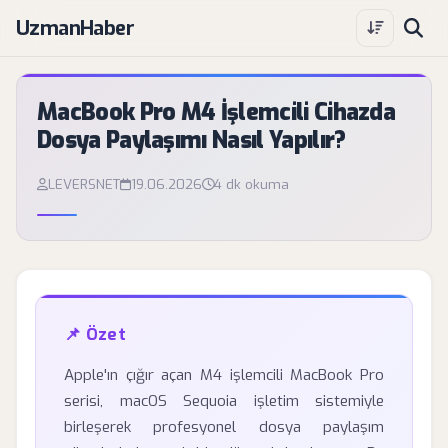
UzmanHaber
MacBook Pro M4 İşlemcili Cihazda
Dosya Paylaşımı Nasıl Yapılır?
LEVERSNET
19.06.2026
4 dk okuma
📌 Özet
Apple'ın çığır açan M4 işlemcili MacBook Pro
serisi, macOS Sequoia işletim sistemiyle
birleşerek profesyonel dosya paylaşım