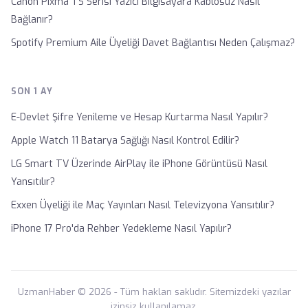
Canon Pixma TS Serisi Yazıcı Bilgisayara Kablosuz Nasıl
Bağlanır?
Spotify Premium Aile Üyeliği Davet Bağlantısı Neden Çalışmaz?
SON 1 AY
E-Devlet Şifre Yenileme ve Hesap Kurtarma Nasıl Yapılır?
Apple Watch 11 Batarya Sağlığı Nasıl Kontrol Edilir?
LG Smart TV Üzerinde AirPlay ile iPhone Görüntüsü Nasıl
Yansıtılır?
Exxen Üyeliği ile Maç Yayınları Nasıl Televizyona Yansıtılır?
iPhone 17 Pro'da Rehber Yedekleme Nasıl Yapılır?
UzmanHaber © 2026 - Tüm hakları saklıdır. Sitemizdeki yazılar
izinsiz kullanılamaz.