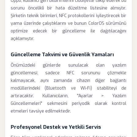
Oppo, kullanıcı geri bildirimlerini ciddiyetle takip ederek bu
sorunu öncelikli bir hata düzeltme listesine almıştır.
Şirketin teknik birimleri, NFC protokollerini iyileştirecek bir
yama üzerinde çalıştıklarını ve bunun ColorOS sürümünü
optimize edecek bir güncelleme ile dağıtılacağını
açıklamıştır.
Güncelleme Takvimi ve Güvenlik Yamaları
Önümüzdeki günlerde sunulacak olan yazılım
güncellemesi, sadece NFC sorununu çözmekle
kalmayacak, aynı zamanda cihazın diğer bağlantı
modüllerindeki (Bluetooth ve Wi-Fi) stabiliteyi de
artıracaktır. Kullanıcıların, "Ayarlar > Yazılım
Güncellemeleri" sekmesini periyodik olarak kontrol
etmeleri tavsiye edilmektedir.
Profesyonel Destek ve Yetkili Servis