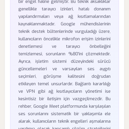
bir engel haline gelmiştir. Bu teknik aksaklıklar
genellikle tarayıcı izinleri, hatalı donanım
yapılandırmaları veya ağ kısıtlamalarından
kaynaklanmaktadır. Google mühendislerinin
teknik destek bültenlerinde vurguladığı üzere,
kullanıcıların öncelikle mikrofon erişim izinlerini
denetlemesi ve tarayıcı önbelleğini
temizlemesi, sorunların %80'ini çözmektedir.
Ayrıca, işletim sistemi düzeyindeki sürücü
güncellemeleri ve varsayılan ses aygıtı
seçimleri, görüşme kalitesini doğrudan
etkileyen temel unsurlardır. Bağlantı kararlılığı
ve VPN gibi ağ kısıtlayıcıların yönetimi ise
kesintisiz bir iletişim için vazgeçilmezdir. Bu
rehber, Google Meet platformunda karşılaşılan
ses sorunlarını sistematik bir yaklaşımla ele
alarak, kullanıcıların teknik engelleri aşmalarına
yardımcı olacak kapsamlı çözüm stratejilerini