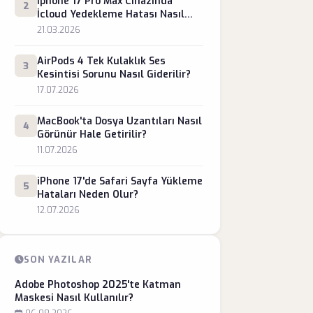
İphone 17 Pro Max Cihazında
2
İcloud Yedekleme Hatası Nasıl
Giderilir?
21.03.2026
AirPods 4 Tek Kulaklık Ses
3
Kesintisi Sorunu Nasıl Giderilir?
17.07.2026
MacBook'ta Dosya Uzantıları Nasıl
4
Görünür Hale Getirilir?
11.07.2026
iPhone 17'de Safari Sayfa Yükleme
5
Hataları Neden Olur?
12.07.2026
SON YAZILAR
Adobe Photoshop 2025'te Katman
Maskesi Nasıl Kullanılır?