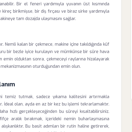
anabilir. Bir el feneri yardımıyla yuvanın üst kısmında
 kireç birikmişse, bir diş fırçası ve biraz sirke yardımıyla
 makineye tam dozajda ulaşmasını sağlar.
r. Nemli kalan bir çekmece, makine içine takıldığında küf
kuru bir bezle iyice kurulayın ve mümkünse bir süre hava
n emin olduktan sonra, çekmeceyi raylarına hizalayarak
lit mekanizmasının oturduğundan emin olun.
llanım
i temiz tutmak, sadece yıkama kalitesini artırmakla
 İdeal olan, ayda en az bir kez bu işlemi tekrarlamaktır.
ha hızlı gerçekleşeceğinden bu süreyi kısaltabilirsiniz.
ifçe aralık bırakmak, içerideki nemin buharlaşmasına
lışkanlıktır. Bu basit adımları bir rutin haline getirerek,