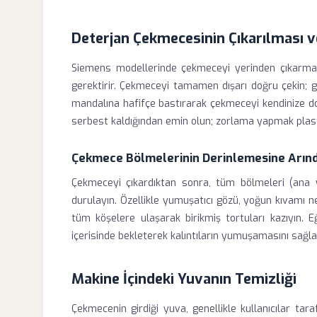
Deterjan Çekmecesinin Çıkarılması 
Siemens modellerinde çekmeceyi yerinden çıkarma
gerektirir. Çekmeceyi tamamen dışarı doğru çekin; g
mandalına hafifçe bastırarak çekmeceyi kendinize do
serbest kaldığından emin olun; zorlama yapmak plastik
Çekmece Bölmelerinin Derinlemesine Arınd
Çekmeceyi çıkardıktan sonra, tüm bölmeleri (ana 
durulayın. Özellikle yumuşatıcı gözü, yoğun kıvamı ne
tüm köşelere ulaşarak birikmiş tortuları kazıyın. 
içerisinde bekleterek kalıntıların yumuşamasını sağlay
Makine İçindeki Yuvanın Temizliği
Çekmecenin girdiği yuva, genellikle kullanıcılar ta