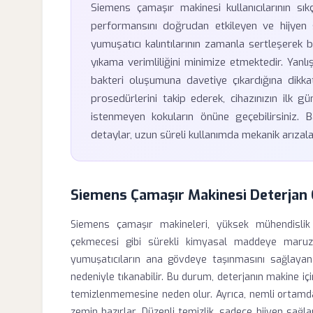
Siemens çamaşır makinesi kullanıcılarının sıkça
performansını doğrudan etkileyen ve hijyen 
yumuşatıcı kalıntılarının zamanla sertleşerek 
yıkama verimliliğini minimize etmektedir. Yanlı
bakteri oluşumuna davetiye çıkardığına dikk
prosedürlerini takip ederek, cihazınızın ilk g
istenmeyen kokuların önüne geçebilirsiniz. 
detaylar, uzun süreli kullanımda mekanik arızalar
Siemens Çamaşır Makinesi Deterjan 
Siemens çamaşır makineleri, yüksek mühendislik s
çekmecesi gibi sürekli kimyasal maddeye maruz 
yumuşatıcıların ana gövdeye taşınmasını sağlayan
nedeniyle tıkanabilir. Bu durum, deterjanın makine 
temizlenmemesine neden olur. Ayrıca, nemli ortamda 
zemin hazırlar. Düzenli temizlik, sadece hijyen sa