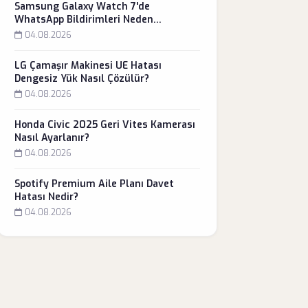
Samsung Galaxy Watch 7'de
WhatsApp Bildirimleri Neden
Gelmiyor?
04.08.2026
LG Çamaşır Makinesi UE Hatası
Dengesiz Yük Nasıl Çözülür?
04.08.2026
Honda Civic 2025 Geri Vites Kamerası
Nasıl Ayarlanır?
04.08.2026
Spotify Premium Aile Planı Davet
Hatası Nedir?
04.08.2026