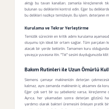
aktığı bu tavan kanalları, zamanla kireçlenerek tık
bulunan su deliklerini kontrol edin. Eğer bu deliklerde
bu delikleri nazikçe temizleyin. Bu işlem, deterjanın
Kurulama ve Tekrar Yerleştirme
Temizlik sürecinin en kritik adımı kurulama aşamasıdı
oluşumu için ideal bir ortam sağlar. Tüm parçaları 
alacak bir yerde bekletin. Tamamen kuru olduğunda
yavaşça yuvasına itin. "Tık" sesini duyduğunuzda ki
Bakım Rutinleri ile Uzun Ömürlü Ku
Siemens çamaşır makinenizin deterjan çekmecesin
kalmaz, aynı zamanda makinenin iç aksamını da korur.
Eğer çok sert bir su şebekeniz varsa, kireçlenme da
Ayrıca, her yıkamadan sonra deterjan gözünü haf
yardımcı olarak bakteri üremesini önleyen pratik bir a