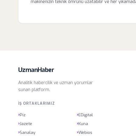
makinenizin teknik ömrünü uzatabilir ve her yıkamada
UzmanHaber
Analitik habercilik ve uzman yorumlar
sunan platform.
İŞ ORTAKLARIMIZ
›
›
Piz
EDigital
›
›
Jazete
Kuna
›
›
Sanalay
Webios