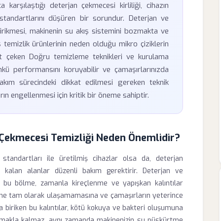
 karşılaştığı deterjan çekmecesi kirliliği, cihazın
standartlarını düşüren bir sorundur. Deterjan ve
birikmesi, makinenin su akış sistemini bozmakta ve
ş temizlik ürünlerinin neden olduğu mikro çiziklerin
at çeken Doğru temizleme teknikleri ve kurulama
ünkü performansını koruyabilir ve çamaşırlarınızda
Bakım sürecindeki dikkat edilmesi gereken teknik
ın engellenmesi için kritik bir öneme sahiptir.
Çekmecesi Temizliği Neden Önemlidir?
tandartları ile üretilmiş cihazlar olsa da, deterjan
kalan alanlar düzenli bakım gerektirir. Deterjan ve
 bu bölme, zamanla kireçlenme ve yapışkan kalıntılar
içine tam olarak ulaşamamasına ve çamaşırların yeterince
biriken bu kalıntılar, kötü kokuya ve bakteri oluşumuna
ğlamakla kalmaz, aynı zamanda makinenizin su püskürtme