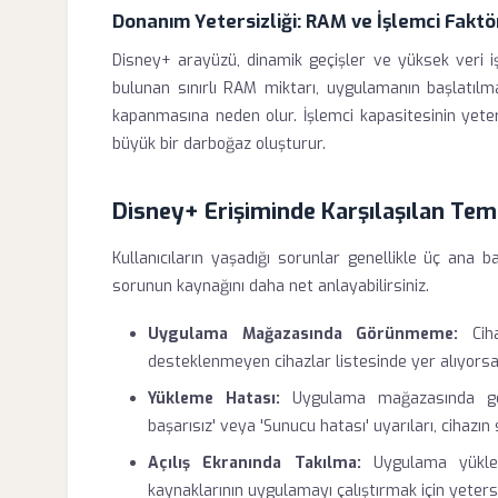
Donanım Yetersizliği: RAM ve İşlemci Faktö
Disney+ arayüzü, dinamik geçişler ve yüksek veri iş
bulunan sınırlı RAM miktarı, uygulamanın başlatılm
kapanmasına neden olur. İşlemci kapasitesinin yeter
büyük bir darboğaz oluşturur.
Disney+ Erişiminde Karşılaşılan Teme
Kullanıcıların yaşadığı sorunlar genellikle üç ana ba
sorunun kaynağını daha net anlayabilirsiniz.
Uygulama Mağazasında Görünmeme:
Ciha
desteklenmeyen cihazlar listesinde yer alıyors
Yükleme Hatası:
Uygulama mağazasında görü
başarısız' veya 'Sunucu hatası' uyarıları, cihazın 
Açılış Ekranında Takılma:
Uygulama yüklen
kaynaklarının uygulamayı çalıştırmak için yetersiz