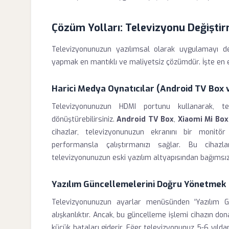
Çözüm Yolları: Televizyonu Değişti
Televizyonunuzun yazılımsal olarak uygulamayı d
yapmak en mantıklı ve maliyetsiz çözümdür. İşte en e
Harici Medya Oynatıcılar (Android TV Box v
Televizyonunuzun HDMI portunu kullanarak, t
dönüştürebilirsiniz.
Android TV Box
,
Xiaomi Mi Box
cihazlar, televizyonunuzun ekranını bir monit
performansla çalıştırmanızı sağlar. Bu cihazl
televizyonunuzun eski yazılım altyapısından bağımsız ç
Yazılım Güncellemelerini Doğru Yönetmek
Televizyonunuzun ayarlar menüsünden 'Yazılım G
alışkanlıktır. Ancak, bu güncelleme işlemi cihazın d
küçük hataları giderir. Eğer televizyonunuz 5-6 yıld