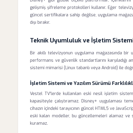
Disney+ gibi global ölçekli platformlar, içerikleri
gelişmiş şifreleme protokolleri kullanır. Eğer telev
güncel sertifikalara sahip değilse, uygulama mağaza
dışı bırakır.
Teknik Uyumluluk ve İşletim Sistemi
Bir akıllı televizyonun uygulama mağazasında bir 
performans ve güvenlik standartlarını karşıladığı an
sistemi mimarisi (Linux tabanlı veya Android) ile doğr
İşletim Sistemi ve Yazılım Sürümü Farklılıkl
Vestel TV'lerde kullanılan eski nesil işletim sis
kapasiteyle çalıştıramaz. Disney+ uygulaması temel
cihazın içindeki tarayıcının güncel HTML5 ve JavaScri
eski kalan modeller, bu güncellemeleri alamaz ve so
kuramaz.