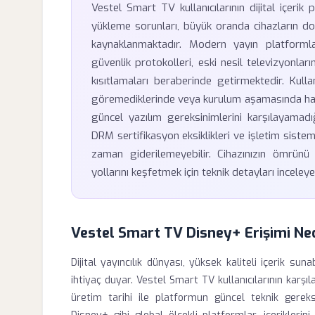
Vestel Smart TV kullanıcılarının dijital içeri
yükleme sorunları, büyük oranda cihazların d
kaynaklanmaktadır. Modern yayın platformlar
güvenlik protokolleri, eski nesil televizyonları
kısıtlamaları beraberinde getirmektedir. Kul
göremediklerinde veya kurulum aşamasında hata 
güncel yazılım gereksinimlerini karşılayamad
DRM sertifikasyon eksiklikleri ve işletim sistem
zaman giderilemeyebilir. Cihazınızın ömrünü 
yollarını keşfetmek için teknik detayları inceleyeb
Vestel Smart TV Disney+ Erişimi N
Dijital yayıncılık dünyası, yüksek kaliteli içerik sun
ihtiyaç duyar. Vestel Smart TV kullanıcılarının karşı
üretim tarihi ile platformun güncel teknik gereks