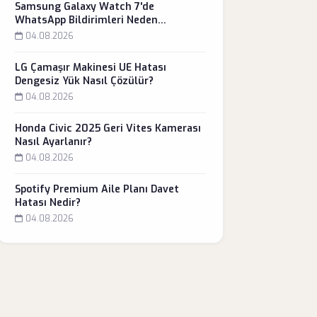
Samsung Galaxy Watch 7'de
WhatsApp Bildirimleri Neden
Gelmiyor?
04.08.2026
LG Çamaşır Makinesi UE Hatası
Dengesiz Yük Nasıl Çözülür?
04.08.2026
Honda Civic 2025 Geri Vites Kamerası
Nasıl Ayarlanır?
04.08.2026
Spotify Premium Aile Planı Davet
Hatası Nedir?
04.08.2026