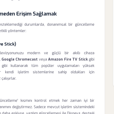
rmeden Erişim Sağlamak
esteklemediği durumlarda, donanımsal bir güncelleme
tkili yöntemler:
e Stick)
elevizyonunuzu modern ve güçlü bir akıllı cihaza
,
Google Chromecast
veya
Amazon Fire TV Stick
gibi
ör gibi kullanarak tüm popüler uygulamaları yüksek
ar kendi işletim sistemlerine sahip oldukları için
alışırlar.
üncelleme' kısmını kontrol etmek her zaman iyi bir
onanımını değiştirmez. Sadece mevcut işletim sistemindeki
an daha eskiyse, yazılım güncellemesi ile Disney+ desteği