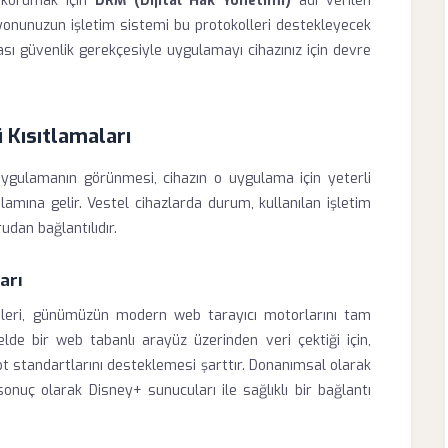
ni korumak için
DRM (Dijital Hak Yönetimi)
adı verilen
izyonunuzun işletim sistemi bu protokolleri destekleyecek
sı güvenlik gerekçesiyle uygulamayı cihazınız için devre
 Kısıtlamaları
uygulamanın görünmesi, cihazın o uygulama için yeterli
lamına gelir. Vestel cihazlarda durum, kullanılan işletim
udan bağlantılıdır.
arı
temleri, günümüzün modern web tarayıcı motorlarını tam
de bir web tabanlı arayüz üzerinden veri çektiği için,
pt standartlarını desteklemesi şarttır. Donanımsal olarak
nuç olarak Disney+ sunucuları ile sağlıklı bir bağlantı