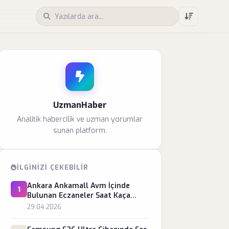
UzmanHaber
Analitik habercilik ve uzman yorumlar
sunan platform.
İLGINIZI ÇEKEBILIR
Ankara Ankamall Avm İçinde
1
Bulunan Eczaneler Saat Kaça
kadar Açık?
29.04.2026