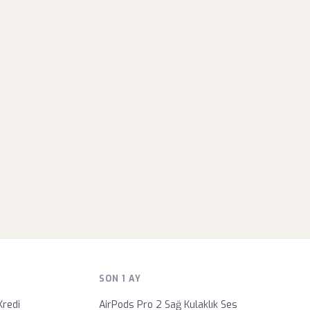
SON 1 AY
Kredi
AirPods Pro 2 Sağ Kulaklık Ses