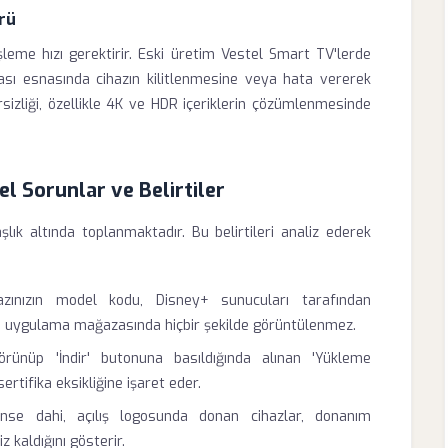
rü
leme hızı gerektirir. Eski üretim Vestel Smart TV'lerde
ası esnasında cihazın kilitlenmesine veya hata vererek
sizliği, özellikle 4K ve HDR içeriklerin çözümlenmesinde
l Sorunlar ve Belirtiler
şlık altında toplanmaktadır. Bu belirtileri analiz ederek
zınızın model kodu, Disney+ sunucuları tarafından
a uygulama mağazasında hiçbir şekilde görüntülenmez.
nüp 'İndir' butonuna basıldığında alınan 'Yükleme
sertifika eksikliğine işaret eder.
se dahi, açılış logosunda donan cihazlar, donanım
 kaldığını gösterir.