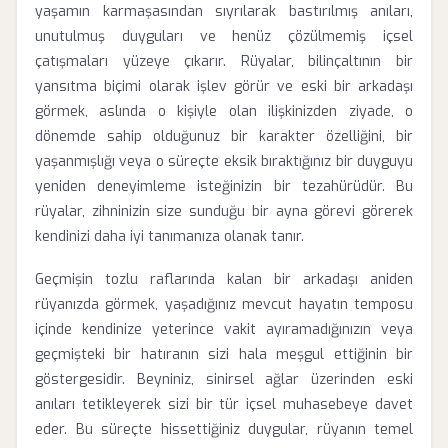
yaşamın karmaşasından sıyrılarak bastırılmış anıları,
unutulmuş duyguları ve henüz çözülmemiş içsel
çatışmaları yüzeye çıkarır. Rüyalar, bilinçaltının bir
yansıtma biçimi olarak işlev görür ve eski bir arkadaşı
görmek, aslında o kişiyle olan ilişkinizden ziyade, o
dönemde sahip olduğunuz bir karakter özelliğini, bir
yaşanmışlığı veya o süreçte eksik bıraktığınız bir duyguyu
yeniden deneyimleme isteğinizin bir tezahürüdür. Bu
rüyalar, zihninizin size sunduğu bir ayna görevi görerek
kendinizi daha iyi tanımanıza olanak tanır.
Geçmişin tozlu raflarında kalan bir arkadaşı aniden
rüyanızda görmek, yaşadığınız mevcut hayatın temposu
içinde kendinize yeterince vakit ayıramadığınızın veya
geçmişteki bir hatıranın sizi hala meşgul ettiğinin bir
göstergesidir. Beyniniz, sinirsel ağlar üzerinden eski
anıları tetikleyerek sizi bir tür içsel muhasebeye davet
eder. Bu süreçte hissettiğiniz duygular, rüyanın temel