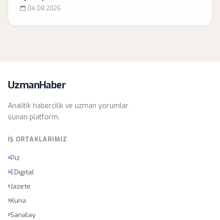
04.08.2026
UzmanHaber
Analitik habercilik ve uzman yorumlar
sunan platform.
İŞ ORTAKLARIMIZ
›
Piz
›
EDigital
›
Jazete
›
Kuna
›
Sanalay