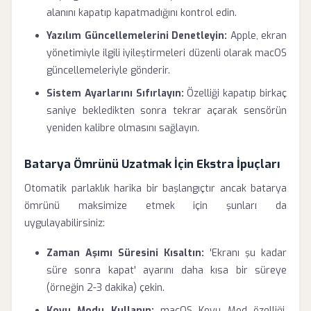
alanını kapatıp kapatmadığını kontrol edin.
Yazılım Güncellemelerini Denetleyin:
Apple, ekran
yönetimiyle ilgili iyileştirmeleri düzenli olarak macOS
güncellemeleriyle gönderir.
Sistem Ayarlarını Sıfırlayın:
Özelliği kapatıp birkaç
saniye bekledikten sonra tekrar açarak sensörün
yeniden kalibre olmasını sağlayın.
Batarya Ömrünü Uzatmak İçin Ekstra İpuçları
Otomatik parlaklık harika bir başlangıçtır ancak batarya
ömrünü maksimize etmek için şunları da
uygulayabilirsiniz:
Zaman Aşımı Süresini Kısaltın:
'Ekranı şu kadar
süre sonra kapat' ayarını daha kısa bir süreye
(örneğin 2-3 dakika) çekin.
Koyu Modu Kullanın:
macOS Koyu Mod özelliği,