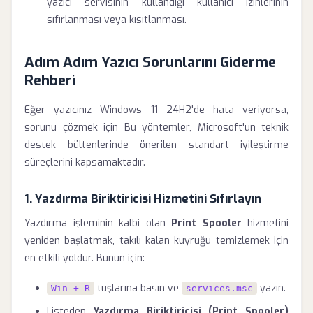
yazıcı servisinin kullandığı kullanıcı izinlerinin
sıfırlanması veya kısıtlanması.
Adım Adım Yazıcı Sorunlarını Giderme
Rehberi
Eğer yazıcınız Windows 11 24H2'de hata veriyorsa,
sorunu çözmek için Bu yöntemler, Microsoft'un teknik
destek bültenlerinde önerilen standart iyileştirme
süreçlerini kapsamaktadır.
1. Yazdırma Biriktiricisi Hizmetini Sıfırlayın
Yazdırma işleminin kalbi olan
Print Spooler
hizmetini
yeniden başlatmak, takılı kalan kuyruğu temizlemek için
en etkili yoldur. Bunun için:
tuşlarına basın ve
yazın.
Win + R
services.msc
Listeden
Yazdırma Biriktiricisi (Print Spooler)