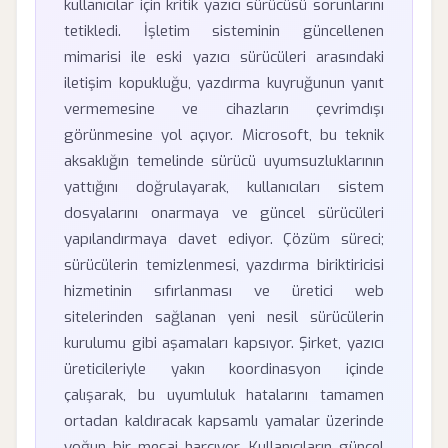
kullanıcılar için kritik yazıcı sürücüsü sorunlarını
tetikledi. İşletim sisteminin güncellenen
mimarisi ile eski yazıcı sürücüleri arasındaki
iletişim kopukluğu, yazdırma kuyruğunun yanıt
vermemesine ve cihazların çevrimdışı
görünmesine yol açıyor. Microsoft, bu teknik
aksaklığın temelinde sürücü uyumsuzluklarının
yattığını doğrulayarak, kullanıcıları sistem
dosyalarını onarmaya ve güncel sürücüleri
yapılandırmaya davet ediyor. Çözüm süreci;
sürücülerin temizlenmesi, yazdırma biriktiricisi
hizmetinin sıfırlanması ve üretici web
sitelerinden sağlanan yeni nesil sürücülerin
kurulumu gibi aşamaları kapsıyor. Şirket, yazıcı
üreticileriyle yakın koordinasyon içinde
çalışarak, bu uyumluluk hatalarını tamamen
ortadan kaldıracak kapsamlı yamalar üzerinde
yoğun bir mesai harcıyor. Kullanıcıların güncel