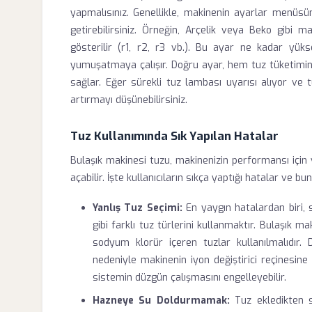
yapmalısınız. Genellikle, makinenin ayarlar menüsün
getirebilirsiniz. Örneğin, Arçelik veya Beko gibi ma
gösterilir (r1, r2, r3 vb.). Bu ayar ne kadar yü
yumuşatmaya çalışır. Doğru ayar, hem tuz tüketimini
sağlar. Eğer sürekli tuz lambası uyarısı alıyor ve 
artırmayı düşünebilirsiniz.
Tuz Kullanımında Sık Yapılan Hatalar
Bulaşık makinesi tuzu, makinenizin performansı için 
açabilir. İşte kullanıcıların sıkça yaptığı hatalar ve b
Yanlış Tuz Seçimi:
En yaygın hatalardan biri, 
gibi farklı tuz türlerini kullanmaktır. Bulaşık ma
sodyum klorür içeren tuzlar kullanılmalıdır. 
nedeniyle makinenin iyon değiştirici reçinesine ka
sistemin düzgün çalışmasını engelleyebilir.
Hazneye Su Doldurmamak:
Tuz ekledikten s