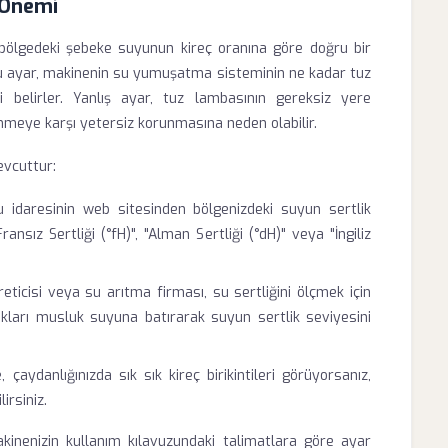
e Önemi
 bölgedeki şebeke suyunun kireç oranına göre doğru bir
 Bu ayar, makinenin su yumuşatma sisteminin ne kadar tuz
ni belirler. Yanlış ayar, tuz lambasının gereksiz yere
meye karşı yetersiz korunmasına neden olabilir.
evcuttur:
 idaresinin web sitesinden bölgenizdeki suyun sertlik
Fransız Sertliği (°fH)", "Alman Sertliği (°dH)" veya "İngiliz
icisi veya su arıtma firması, su sertliğini ölçmek için
ukları musluk suyuna batırarak suyun sertlik seviyesini
ydanlığınızda sık sık kireç birikintileri görüyorsanız,
rsiniz.
akinenizin kullanım kılavuzundaki talimatlara göre ayar