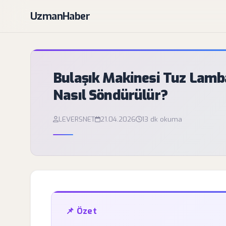
UzmanHaber
Bulaşık Makinesi Tuz Lamba
Nasıl Söndürülür?
LEVERSNET
21.04.2026
13 dk okuma
📌 Özet