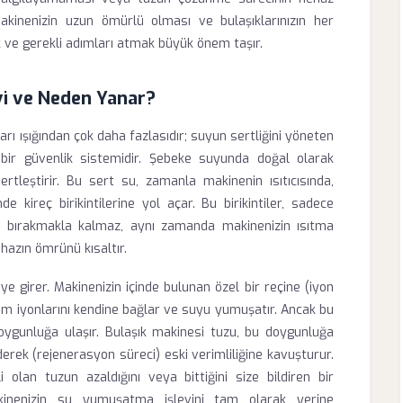
kinenizin uzun ömürlü olması ve bulaşıklarınızın her
ak ve gerekli adımları atmak büyük önem taşır.
vi ve Neden Yanar?
rı ışığından çok daha fazlasıdır; suyun sertliğini yöneten
bir güvenlik sistemidir. Şebeke suyunda doğal olarak
leştirir. Bu sert su, zamanla makinenin ısıtıcısında,
e kireç birikintilerine yol açar. Bu birikintiler, sadece
m bırakmakla kalmaz, aynı zamanda makinenizin ısıtma
ihazın ömrünü kısaltır.
 girer. Makinenizin içinde bulunan özel bir reçine (iyon
um iyonlarını kendine bağlar ve suyu yumuşatır. Ancak bu
doygunluğa ulaşır. Bulaşık makinesi tuzu, bu doygunluğa
erek (rejenerasyon süreci) eski verimliliğine kavuşturur.
 olan tuzun azaldığını veya bittiğini size bildiren bir
 makinenizin su yumuşatma işlevini tam olarak yerine