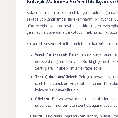
Bulaşık Makinesi Su Sertlik Ayarı v
Bulaşık makinenizin su sertlik ayarı, bulunduğunuz
şekilde yapılandırılması gereken hayati bir ayardır.
tüketeceğini ve reçineyi ne sıklıkla yenileyeceği
yanmasına veya daha da kötüsü, makinenizin kireçlen
Su sertlik seviyenizi belirlemek için birkaç yöntem m
Yerel Su İdaresi:
Belediyenizin veya yerel su
derecesini öğrenebilirsiniz. Bu bilgi genellikle "
Sertliği (°eH)" gibi birimlerle ifade edilir.
Test Çubukları/Kitleri:
Pek çok beyaz eşya üret
özel test çubukları veya kitleri sunar. Bu çub
kolayca belirleyebilirsiniz.
Gözlem:
Banyo veya mutfak armatürlerinizde, ça
suyunuzun muhtemelen sert olduğunu düşünebili
Su sertlik seviyesini öğrendikten sonra, bulaşık m