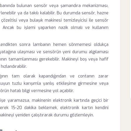
abanında bulunan sensör veya şamandıra mekanizması,
kirlenebilir ya da takılı kalabilir. Bu durumda sensör, hazne
 çözeltisi veya bulaşık makinesi temizleyicisi ile sensör
iz. Ancak bu işlemi yaparken nazik olmalı ve kullanım
endikten sonra lambanın hemen sönmemesi oldukça
yatağına ulaşması ve sensörün yeni durumu algılaması
mının tamamlanması gerekebilir. Makineyi boş veya hafif
hızlandırabilir.
ının tam olarak kapandığından ve contanın zarar
uyun tuzlu karışımla yanlış etkileşime girmesine veya
ün hatalı bilgi vermesine yol açabilir.
işe yaramazsa, makinenin elektronik kartında geçici bir
ekerek 15-20 dakika beklemek, elektronik kartın kendini
 makineyi yeniden çalıştırarak durumu gözlemleyin.