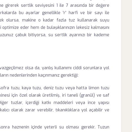
e girerek sertlik seviyesini 1 ile 7 arasında bir değere
rkalarda bu ayarlar genellikle 'r' harfi ve bir sayı ile
ksek olursa, makine o kadar fazla tuz kullanarak suyu
 optimize eder hem de bulaşıklarınızın lekesiz kalmasını
tuzunuz çabuk bitiyorsa, su sertlik ayarınızı bir kademe
vazgeçilmez olsa da, yanlış kullanımı ciddi sorunlara yol
unların nedenlerinden kaçınmanız gerektiği:
sofra tuzu, kaya tuzu, deniz tuzu veya hatta limon tuzu
kinesi için özel olarak üretilmiş, iri taneli (granül) ve saf
Diğer tuzlar, içerdiği katkı maddeleri veya ince yapısı
lıcı olarak zarar verebilir, tıkanıklıklara yol açabilir ve
onra haznenin içinde yeterli su olması gerekir. Tuzun