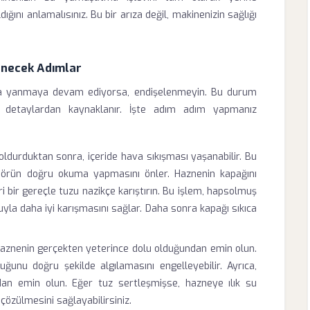
ını anlamalısınız. Bu bir arıza değil, makinenizin sağlığı
enecek Adımlar
atla yanmaya devam ediyorsa, endişelenmeyin. Bu durum
nik detaylardan kaynaklanır. İşte adım adım yapmanız
ldurduktan sonra, içeride hava sıkışması yaşanabilir. Bu
sörün doğru okuma yapmasını önler. Haznenin kapağını
i bir gereçle tuzu nazikçe karıştırın. Bu işlem, hapsolmuş
uyla daha iyi karışmasını sağlar. Daha sonra kapağı sıkıca
aznenin gerçekten yeterince dolu olduğundan emin olun.
ğunu doğru şekilde algılamasını engelleyebilir. Ayrıca,
an emin olun. Eğer tuz sertleşmişse, hazneye ılık su
 çözülmesini sağlayabilirsiniz.