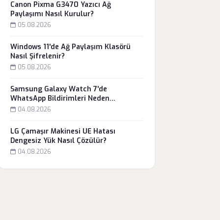
Canon Pixma G3470 Yazıcı Ağ
Paylaşımı Nasıl Kurulur?
05.08.2026
Windows 11'de Ağ Paylaşım Klasörü
Nasıl Şifrelenir?
05.08.2026
Samsung Galaxy Watch 7'de
WhatsApp Bildirimleri Neden
Gelmiyor?
04.08.2026
LG Çamaşır Makinesi UE Hatası
Dengesiz Yük Nasıl Çözülür?
04.08.2026