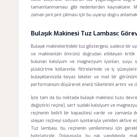
tamamlanmaması gibi nedenlerden kaynaklanır. Ma
zaman pırıl pırıl çıkması için bu uyarıyı doğru anlam
Bulaşık Makinesi Tuz Lambası: Göre
Bulaşık makinelerindeki tuz göstergesi, sadece bir uya
ve makinenizin ömrünü doğrudan etkileyen kritik 
bulunan kalsiyum ve magnezyum iyonları, suyu sert
püskürtme kollarında, filtrelerinde ve iç yüzeylerind
bulaşıklarınızda beyaz lekeler ve mat bir görünü
performansını düşürerek enerji tüketimini artırır ve c
İşte tam da bu noktada bulaşık makinesi tuzu devreye
değiştirici reçine), sert sudaki kalsiyum ve magnezy
reçinenin belirli bir kapasitesi vardır ve zamanla 
ulaşan reçineyi sodyum iyonlarıyla yeniden aktive ed
Tuz lambası, bu reçinenin yenilenmesi için gerekli
hatırlatıcıdır. Dolayısıyla, bu ışık yandığında,