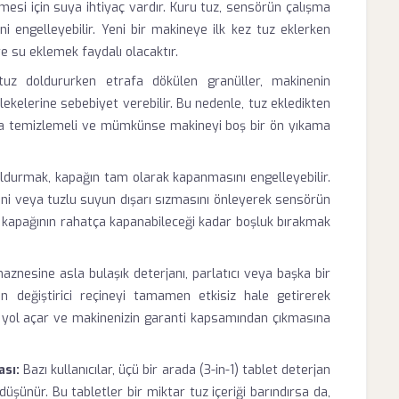
si için suya ihtiyaç vardır. Kuru tuz, sensörün çalışma
ni engelleyebilir. Yeni bir makineye ilk kez tuz eklerken
e su eklemek faydalı olacaktır.
z doldururken etrafa dökülen granüller, makinenin
ekelerine sebebiyet verebilir. Bu nedenle, tuz ekledikten
laka temizlemeli ve mümkünse makineyi boş bir ön yıkama
ldurmak, kapağın tam olarak kapanmasını engelleyebilir.
ni veya tuzlu suyun dışarı sızmasını önleyerek sensörün
n kapağının rahatça kapanabileceği kadar boşluk bırakmak
aznesine asla bulaşık deterjanı, parlatıcı veya başka bir
değiştirici reçineyi tamamen etkisiz hale getirerek
a yol açar ve makinenizin garanti kapsamından çıkmasına
sı:
Bazı kullanıcılar, üçü bir arada (3-in-1) tablet deterjan
üşünür. Bu tabletler bir miktar tuz içeriği barındırsa da,