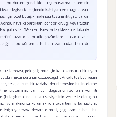
orsa, bu durum genellikle su yumuşatma sisteminin
deki iyon değiştirici reçinenin kalsiyum ve magnezyum
mesi için özel bulaşık makinesi tuzuna ihtiyacı vardır.
rsa, hava kabarcıkları, sensör kirliliği veya tuzun
a gelebilir. Böylece, hem bulaşıklarınızın lekesiz
ömrünü uzatacak pratik çözümlere ulaşacaksınız.
leceğiniz bu yöntemlerle hem zamandan hem de
 tuz lambası, pek çoğumuz için kafa karıştırıcı bir uyarı
yi doldurmakla sorunun çözüleceğidir. Ancak, tuz bölmesini
diyorsa, durum biraz daha derinlemesine bir inceleme
tma sisteminin, yani iyon değiştirici reçinenin verimli
r (bulaşık makinesi tuzu) seviyesinin yetersiz olduğunu
rınızı ve makinenizi korumak için tasarlanmış bu sistem,
ürür. Işığın yanmaya devam etmesi, çoğu zaman basit bir
 algılayamaması veya tuzun çözünme sürecinin henüz