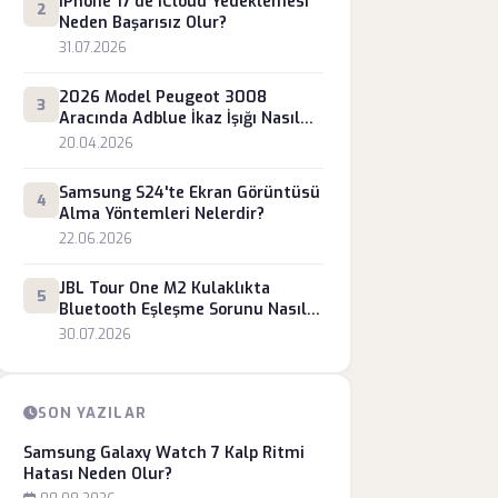
iPhone 17'de iCloud Yedeklemesi
2
Neden Başarısız Olur?
31.07.2026
2026 Model Peugeot 3008
3
Aracında Adblue İkaz İşığı Nasıl
Söndürülür?
20.04.2026
Samsung S24'te Ekran Görüntüsü
4
Alma Yöntemleri Nelerdir?
22.06.2026
JBL Tour One M2 Kulaklıkta
5
Bluetooth Eşleşme Sorunu Nasıl
Çözülür?
30.07.2026
SON YAZILAR
Samsung Galaxy Watch 7 Kalp Ritmi
Hatası Neden Olur?