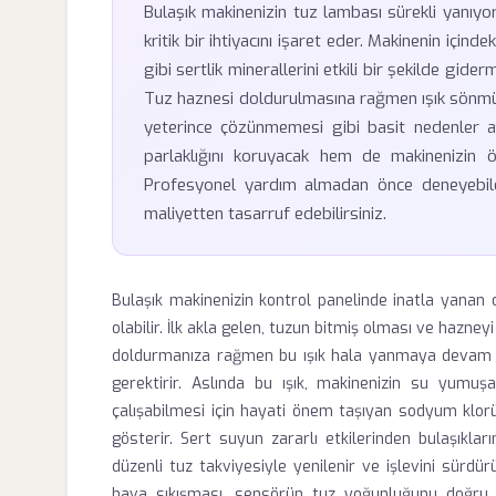
Bulaşık makinenizin tuz lambası sürekli yanıy
kritik bir ihtiyacını işaret eder. Makinenin için
gibi sertlik minerallerini etkili bir şekilde gider
Tuz haznesi doldurulmasına rağmen ışık sönmüyo
yeterince çözünmemesi gibi basit nedenler akl
parlaklığını koruyacak hem de makinenizin 
Profesyonel yardım almadan önce deneyebi
maliyetten tasarruf edebilirsiniz.
Bulaşık makinenizin kontrol panelinde inatla yanan o
olabilir. İlk akla gelen, tuzun bitmiş olması ve hazne
doldurmanıza rağmen bu ışık hala yanmaya devam e
gerektirir. Aslında bu ışık, makinenizin su yumuşa
çalışabilmesi için hayati önem taşıyan sodyum klorü
gösterir. Sert suyun zararlı etkilerinden bulaşıkla
düzenli tuz takviyesiyle yenilenir ve işlevini sürd
hava sıkışması, sensörün tuz yoğunluğunu doğru