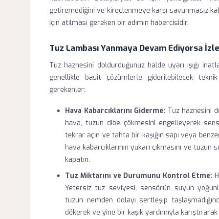
getiremediğini ve kireçlenmeye karşı savunmasız kaldığ
için atılması gereken bir adımın habercisidir.
Tuz Lambası Yanmaya Devam Ediyorsa İzl
Tuz haznesini doldurduğunuz halde uyarı ışığı in
genellikle basit çözümlerle giderilebilecek tek
gerekenler:
Hava Kabarcıklarını Giderme:
Tuz haznesini do
hava, tuzun dibe çökmesini engelleyerek sen
tekrar açın ve tahta bir kaşığın sapı veya benzer
hava kabarcıklarının yukarı çıkmasını ve tuzun s
kapatın.
Tuz Miktarını ve Durumunu Kontrol Etme:
H
Yetersiz tuz seviyesi, sensörün suyun yoğunlu
tuzun nemden dolayı sertleşip taşlaşmadığınd
dökerek ve yine bir kaşık yardımıyla karıştırarak