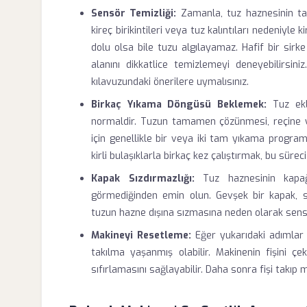
Sensör Temizliği:
Zamanla, tuz haznesinin t
kireç birikintileri veya tuz kalıntıları nedeniyle 
dolu olsa bile tuzu algılayamaz. Hafif bir sirke
alanını dikkatlice temizlemeyi deneyebilirsin
kılavuzundaki önerilere uymalısınız.
Birkaç Yıkama Döngüsü Beklemek:
Tuz ekl
normaldir. Tuzun tamamen çözünmesi, reçine 
için genellikle bir veya iki tam yıkama progra
kirli bulaşıklarla birkaç kez çalıştırmak, bu süreci 
Kapak Sızdırmazlığı:
Tuz haznesinin kapağ
görmediğinden emin olun. Gevşek bir kapak, s
tuzun hazne dışına sızmasına neden olarak sensör
Makineyi Resetleme:
Eğer yukarıdaki adımlar 
takılma yaşanmış olabilir. Makinenin fişini ç
sıfırlamasını sağlayabilir. Daha sonra fişi takıp