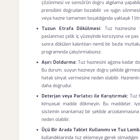
çözünmesi ve sensörün doğru algılama yapabilme
prensibini doğrudan bozabilir ve ışığın sönmesi
veya hazne tamamen boşaldığında yaklaşık 1 litr
Tuzun Etrafa Dökülmesi:
Tuz haznesine tu
paslanmaz çelik iç yüzeyinde korozyona ve pas l
sonra dökülen kalıntıları nemli bir bezle mut
programında çalıştırmalısınız.
Aşırı Doldurma:
Tuz haznesini ağzına kadar do
Bu durum, suyun hazneye doğru şekilde girmesi
hatalı sinyal vermesine neden olabilir. Hazneni
daha doğrudur.
Deterjan veya Parlatıcı ile Karıştırmak:
Tuz h
kimyasal madde dökmeyin. Bu maddeler, iyon 
sistemin onarılamaz bir şekilde arızalanmasın
neden olabilir.
Üçü Bir Arada Tablet Kullanımı ve Tuz Lamba
kullandıklarında tuz eklemeye gerek olmadığını d