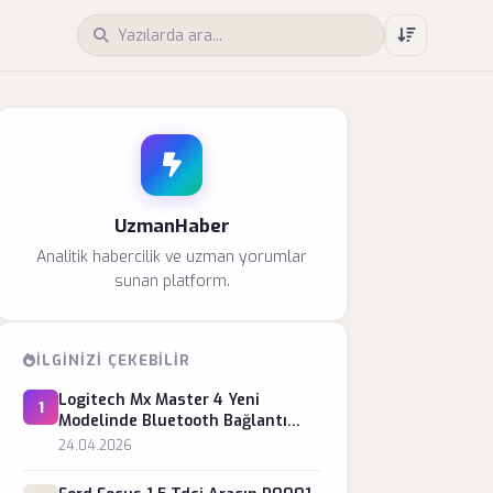
UzmanHaber
Analitik habercilik ve uzman yorumlar
sunan platform.
İLGINIZI ÇEKEBILIR
Logitech Mx Master 4 Yeni
1
Modelinde Bluetooth Bağlantı
Kopması Nasıl Önlenir?
24.04.2026