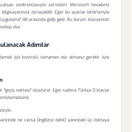
alışan senkronizasyon servisleri, Microsoft hesabınız
bilgisayarınıza zorlayabilir. Eğer bu ayarlar birbirleriyle
 "uygulama" dili arasında gidip gelir. Bu durum, klavyenizin
 sebep olur.
gulanacak Adımlar
gellemek için kontrolü tamamen ele almanız gerekir. İşte
ın
bir "geçiş noktası" oluşturur. Eğer sadece Türkçe Q klavye
emizlemelisiniz.
zleyin.
haricinde ne varsa (İngilizce dahil) yanındaki üç noktaya