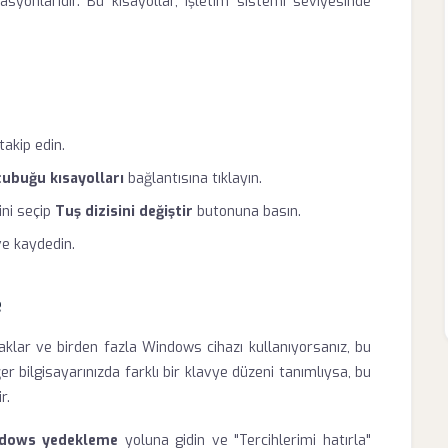
yonlarıdır. Bu kısayollar, işletim sistemi seviyesinde
akip edin.
çubuğu kısayolları
bağlantısına tıklayın.
ini seçip
Tuş dizisini değiştir
butonuna basın.
ve kaydedin.
e
saklar ve birden fazla Windows cihazı kullanıyorsanız, bu
er bilgisayarınızda farklı bir klavye düzeni tanımlıysa, bu
r.
ndows yedekleme
yoluna gidin ve "Tercihlerimi hatırla"