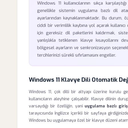
Windows 11 kullanıcılarının sıkça karşılaştı
genellikle sistemin uygulama bazlı dil atam
ayarlarından kaynaklanmaktadır. Bu durum, öz
ciddi bir verimlilik kaybına yol açarak kullanı
için gereksiz dil paketlerini kaldırmak, sis
yanlışlıkla tetiklenen klavye kısayollarını d
bölgesel ayarların ve senkronizasyon seçenekler
tercihlerinizi sürekli sıfırlamasını engeller.
Windows 11 Klavye Dili Otomatik De
Windows 11, çok dilli bir altyapı üzerine kurulu ge
kullanıcıların aleyhine çalışabilir. Klavye dilinin du
varsaydığı bir özelliğin, yani
uygulama bazlı giri
tarayıcısında İngilizce içerikli bir sayfaya girdiğinizd
Windows bu uygulamaya özel bir klavye düzeni atama