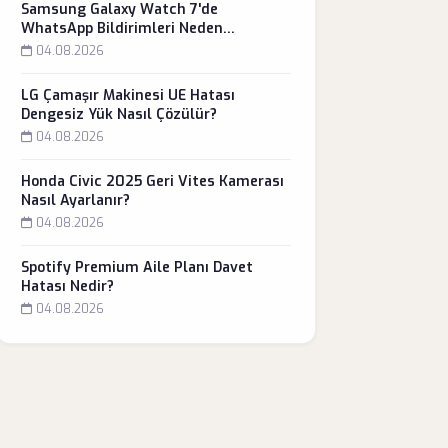
Samsung Galaxy Watch 7'de
WhatsApp Bildirimleri Neden
Gelmiyor?
04.08.2026
LG Çamaşır Makinesi UE Hatası
Dengesiz Yük Nasıl Çözülür?
04.08.2026
Honda Civic 2025 Geri Vites Kamerası
Nasıl Ayarlanır?
04.08.2026
Spotify Premium Aile Planı Davet
Hatası Nedir?
04.08.2026