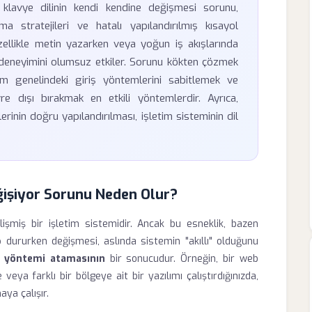
ğı klavye dilinin kendi kendine değişmesi sorunu,
a stratejileri ve hatalı yapılandırılmış kısayol
ellikle metin yazarken veya yoğun iş akışlarında
cı deneyimini olumsuz etkiler. Sorunu kökten çözmek
tem genelindeki giriş yöntemlerini sabitlemek ve
evre dışı bırakmak en etkili yöntemlerdir. Ayrıca,
inin doğru yapılandırılması, işletim sisteminin dil
ğişiyor Sorunu Neden Olur?
lişmiş bir işletim sistemidir. Ancak bu esneklik, bazen
rup dururken değişmesi, aslında sistemin "akıllı" olduğunu
ş yöntemi atamasının
bir sonucudur. Örneğin, bir web
e veya farklı bir bölgeye ait bir yazılımı çalıştırdığınızda,
ya çalışır.