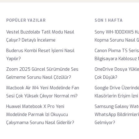
POPÜLER YAZILAR
SON 1 HAFTA
Vestel Buzdolabı Tatil Modu Nasıl
Sony WH-1000XM5 Kul
Çalışır? Detaylı İnceleme
Kopma Sorunu Nasıl Gi
Buderus Kombi Reset İşlemi Nasıl
Canon Pixma TS Serisi
Yapılır?
Bilgisayara Kablosuz 
Zoom 2025 Güncel Sürümünde Ses
OneDrive Dosya Yükl
Gelmeme Sorunu Nasıl Çözülür?
Çok Düşük?
Macbook Air M4 Yeni Modelinde Fan
Google Drive Üzerinde
Sesi Çok Yüksek Çıkıyor Normal mi?
Klasörlerin Erişim İzni
Huawei Matebook X Pro Yeni
Samsung Galaxy Watc
Modelinde Parmak İzi Okuyucu
WhatsApp Bildirimler
Çalışmama Sorunu Nasıl Giderilir?
Gelmiyor?