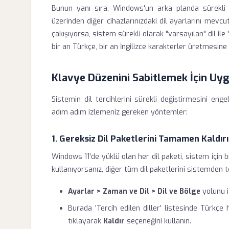
Bunun yanı sıra, Windows'un arka planda sürekli ç
üzerinden diğer cihazlarınızdaki dil ayarlarını mevcut 
çakışıyorsa, sistem sürekli olarak "varsayılan" dil ile
bir an Türkçe, bir an İngilizce karakterler üretmesine
Klavye Düzenini Sabitlemek İçin Uy
Sistemin dil tercihlerini sürekli değiştirmesini en
adım adım izlemeniz gereken yöntemler:
1. Gereksiz Dil Paketlerini Tamamen Kaldır
Windows 11'de yüklü olan her dil paketi, sistem için 
kullanıyorsanız, diğer tüm dil paketlerini sistemden t
Ayarlar > Zaman ve Dil > Dil ve Bölge
yolunu i
Burada 'Tercih edilen diller' listesinde Türkçe 
tıklayarak
Kaldır
seçeneğini kullanın.