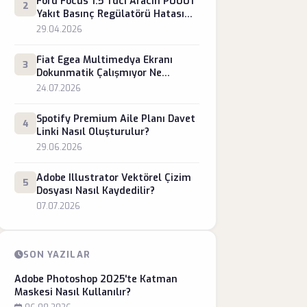
Ford Focus 1.5 Tdci Aracın P0001
2
Yakıt Basınç Regülatörü Hatası
Nasıl Çözülür?
29.04.2026
Fiat Egea Multimedya Ekranı
3
Dokunmatik Çalışmıyor Ne
Yapmalı?
24.07.2026
Spotify Premium Aile Planı Davet
4
Linki Nasıl Oluşturulur?
29.06.2026
Adobe Illustrator Vektörel Çizim
5
Dosyası Nasıl Kaydedilir?
07.07.2026
SON YAZILAR
Adobe Photoshop 2025'te Katman
Maskesi Nasıl Kullanılır?