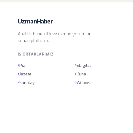
UzmanHaber
Analitik habercilik ve uzman yorumlar
sunan platform.
İŞ ORTAKLARIMIZ
›
›
Piz
EDigital
›
›
Jazete
Kuna
›
›
Sanalay
Webios