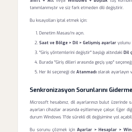
Shift + Alt
veya
Windows + Boşluk
tuş kombinas
tanımlanmıştır ve siz fark etmeden dili değiştirir.
Bu kısayolları iptal etmek için:
Denetim Masası'nı açın.
Saat ve Bölge > Dil > Gelişmiş ayarlar
yolunu t
"Giriş yöntemlerini değiştir" başlığı altındaki
Dil 
Burada "Giriş dilleri arasında geçiş yap" seçeneğ
Her iki seçeneği de
Atanmadı
olarak ayarlayın 
Senkronizasyon Sorunlarını Giderm
Microsoft hesabınız, dil ayarlarınızı bulut üzerinde 
ayarları cihazlar arasında eşitlemeye çalışır. Eğer diğ
durum Windows 11'de sürekli dil değişimine yol açabili
Bu sorunu çözmek için
Ayarlar > Hesaplar > Wi