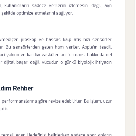
 kullanıcıların sadece verilerini izlemesini değil, aynı
şekilde optimize etmelerini sağlıyor.
vmeölçer, jiroskop ve hassas kalp atış hızı sensörleri
ler. Bu sensörlerden gelen ham veriler, Apple’ın tescilli
kalori yakımı ve kardiyovasküler performansı hakkında net
dijital başarı değil, vücudun o günkü biyolojik ihtiyacını
 Adım Rehber
i performanslarına göre revize edebilirler. Bu işlem, uzun
ptir.
 temsil eder. Hedefinizi belirlerken sadece spor anlarını