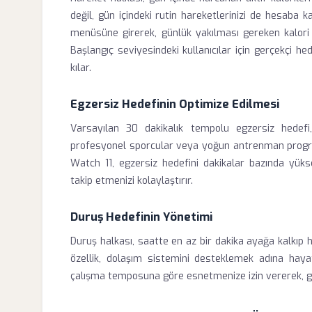
değil, gün içindeki rutin hareketlerinizi de hesaba k
menüsüne girerek, günlük yakılması gereken kalori mi
Başlangıç seviyesindeki kullanıcılar için gerçekçi he
kılar.
Egzersiz Hedefinin Optimize Edilmesi
Varsayılan 30 dakikalık tempolu egzersiz hedefi
profesyonel sporcular veya yoğun antrenman programı 
Watch 11, egzersiz hedefini dakikalar bazında yü
takip etmenizi kolaylaştırır.
Duruş Hedefinin Yönetimi
Duruş halkası, saatte en az bir dakika ayağa kalkıp h
özellik, dolaşım sistemini desteklemek adına hayati
çalışma temposuna göre esnetmenize izin vererek, gerek