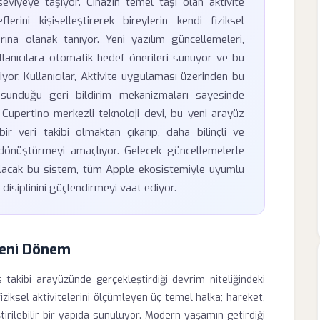
 seviyeye taşıyor. Cihazın temel taşı olan aktivite
erini kişiselleştirerek bireylerin kendi fiziksel
rına olanak tanıyor. Yeni yazılım güncellemeleri,
llanıcılara otomatik hedef önerileri sunuyor ve bu
iyor. Kullanıcılar, Aktivite uygulaması üzerinden bu
in sunduğu geri bildirim mekanizmaları sayesinde
 Cupertino merkezli teknoloji devi, bu yeni arayüz
bir veri takibi olmaktan çıkarıp, daha bilinçli ve
 dönüştürmeyi amaçlıyor. Gelecek güncellemelerle
e olacak bu sistem, tüm Apple ekosistemiyle uyumlu
k disiplinini güçlendirmeyi vaat ediyor.
 Yeni Dönem
s takibi arayüzünde gerçekleştirdiği devrim niteliğindeki
fiziksel aktivitelerini ölçümleyen üç temel halka; hareket,
tirilebilir bir yapıda sunuluyor. Modern yaşamın getirdiği