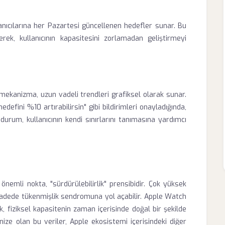
lanıcılarına her Pazartesi güncellenen hedefler sunar. Bu
ek, kullanıcının kapasitesini zorlamadan geliştirmeyi
ekanizma, uzun vadeli trendleri grafiksel olarak sunar.
defini %10 artırabilirsin" gibi bildirimleri onayladığında,
urum, kullanıcının kendi sınırlarını tanımasına yardımcı
önemli nokta, "sürdürülebilirlik" prensibidir. Çok yüksek
adede tükenmişlik sendromuna yol açabilir. Apple Watch
k, fiziksel kapasitenin zaman içerisinde doğal bir şekilde
nize olan bu veriler, Apple ekosistemi içerisindeki diğer