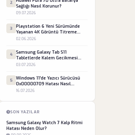
Huawei Pura 70 Ultra Batarya
2
Sağlığı Nasıl Korunur?
09.07.2026
Playstation 6 Yeni Sürümünde
3
Yaşanan 4K Görüntü Titreme
Sorunu Nasıl Düzeltilir?
02.06.2026
Samsung Galaxy Tab S11
4
Tabletlerde Kalem Gecikmesi
Nasıl Engellenir?
03.07.2026
Windows 11'de Yazıcı Sürücüsü
5
0x00000709 Hatası Nasıl
Düzeltilir?
16.07.2026
SON YAZILAR
Samsung Galaxy Watch 7 Kalp Ritmi
Hatası Neden Olur?