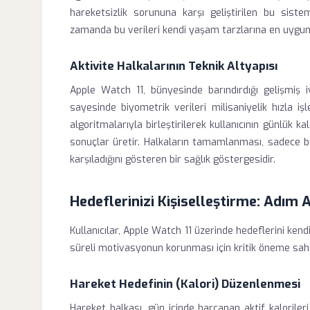
hareketsizlik sorununa karşı geliştirilen bu sistem,
zamanda bu verileri kendi yaşam tarzlarına en uygun 
Aktivite Halkalarının Teknik Altyapısı
Apple Watch 11, bünyesinde barındırdığı gelişmiş i
sayesinde biyometrik verileri milisaniyelik hızla iş
algoritmalarıyla birleştirilerek kullanıcının günlük 
sonuçlar üretir. Halkaların tamamlanması, sadece bir 
karşıladığını gösteren bir sağlık göstergesidir.
Hedeflerinizi Kişiselleştirme: Adım
Kullanıcılar, Apple Watch 11 üzerinde hedeflerini kend
süreli motivasyonun korunması için kritik öneme sahi
Hareket Hedefinin (Kalori) Düzenlenmesi
Hareket halkası, gün içinde harcanan aktif kalorileri