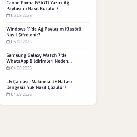
Canon Pixma G3470 Yazıcı Ağ
Paylaşımı Nasıl Kurulur?
05.08.2026
Windows 11'de Ağ Paylaşım Klasörü
Nasıl Şifrelenir?
05.08.2026
Samsung Galaxy Watch 7'de
WhatsApp Bildirimleri Neden
Gelmiyor?
04.08.2026
LG Çamaşır Makinesi UE Hatası
Dengesiz Yük Nasıl Çözülür?
04.08.2026