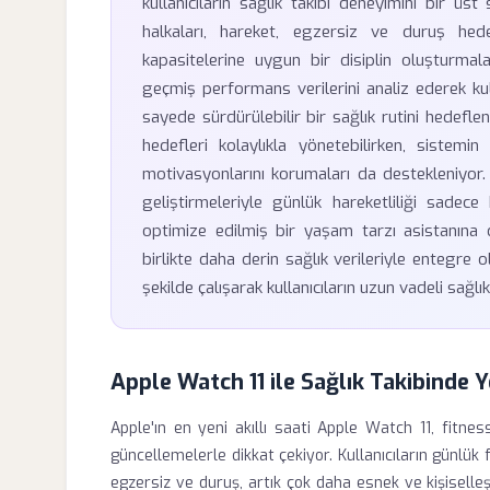
kullanıcıların sağlık takibi deneyimini bir üst
halkaları, hareket, egzersiz ve duruş hedefl
kapasitelerine uygun bir disiplin oluşturmala
geçmiş performans verilerini analiz ederek ku
sayede sürdürülebilir bir sağlık rutini hedeflen
hedefleri kolaylıkla yönetebilirken, sistem
motivasyonlarını korumaları da destekleniyor.
geliştirmeleriyle günlük hareketliliği sadece 
optimize edilmiş bir yaşam tarzı asistanına
birlikte daha derin sağlık verileriyle entegr
şekilde çalışarak kullanıcıların uzun vadeli sağlı
Apple Watch 11 ile Sağlık Takibinde
Apple'ın en yeni akıllı saati Apple Watch 11, fitnes
güncellemelerle dikkat çekiyor. Kullanıcıların günlük 
egzersiz ve duruş, artık çok daha esnek ve kişiselleş