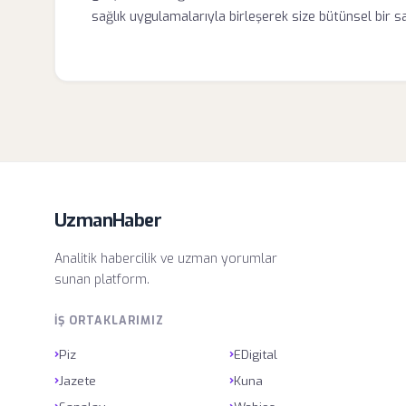
sağlık uygulamalarıyla birleşerek size bütünsel bir s
UzmanHaber
Analitik habercilik ve uzman yorumlar
sunan platform.
İŞ ORTAKLARIMIZ
›
›
Piz
EDigital
›
›
Jazete
Kuna