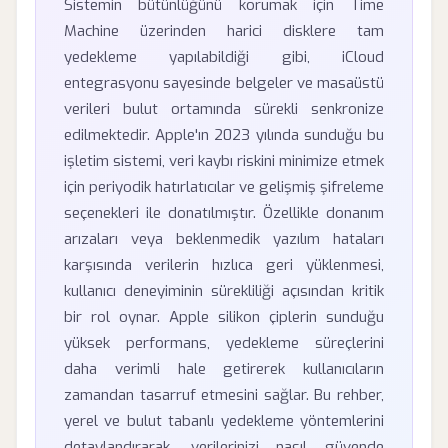
Sistemin bütünlüğünü korumak için Time
Machine üzerinden harici disklere tam
yedekleme yapılabildiği gibi, iCloud
entegrasyonu sayesinde belgeler ve masaüstü
verileri bulut ortamında sürekli senkronize
edilmektedir. Apple'ın 2023 yılında sunduğu bu
işletim sistemi, veri kaybı riskini minimize etmek
için periyodik hatırlatıcılar ve gelişmiş şifreleme
seçenekleri ile donatılmıştır. Özellikle donanım
arızaları veya beklenmedik yazılım hataları
karşısında verilerin hızlıca geri yüklenmesi,
kullanıcı deneyiminin sürekliliği açısından kritik
bir rol oynar. Apple silikon çiplerin sunduğu
yüksek performans, yedekleme süreçlerini
daha verimli hale getirerek kullanıcıların
zamandan tasarruf etmesini sağlar. Bu rehber,
yerel ve bulut tabanlı yedekleme yöntemlerini
detaylandırarak, verilerinizi nasıl güvende