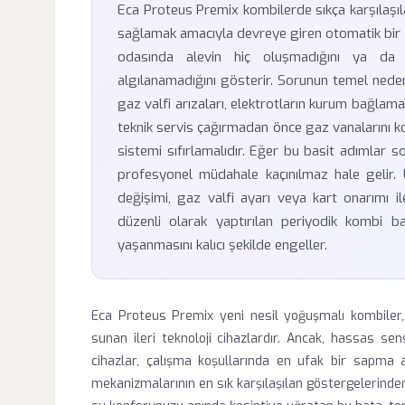
Eca Proteus Premix kombilerde sıkça karşılaşıla
sağlamak amacıyla devreye giren otomatik bir 
odasında alevin hiç oluşmadığını ya da 
algılanamadığını gösterir. Sorunun temel neden
gaz valfi arızaları, elektrotların kurum bağlaması
teknik servis çağırmadan önce gaz vanalarını ko
sistemi sıfırlamalıdır. Eğer bu basit adımlar s
profesyonel müdahale kaçınılmaz hale gelir. 
değişimi, gaz valfi ayarı veya kart onarımı i
düzenli olarak yaptırılan periyodik kombi ba
yaşanmasını kalıcı şekilde engeller.
Eca Proteus Premix yeni nesil yoğuşmalı kombiler
sunan ileri teknoloji cihazlardır. Ancak, hassas se
cihazlar, çalışma koşullarında en ufak bir sapma a
mekanizmalarının en sık karşılaşılan göstergelerinde