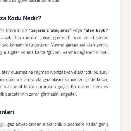
lde bir güvenlik kilitlemesidir.
za Kodu Nedir?
ik literatürde
"başarısız ateşleme"
veya
"alev kaybı"
rasıyla fan motoru çalışır, gaz valfi açılır ve ateşleme
hava karışımını tutuşturur. Yanma gerçekleştikten sonra,
ğını algılar ve ana karta "güvenli yanma sağlandı" sinyali
 alev oluşmasına rağmen iyonizasyon elektrodu bu alevi
ini önlemek amacıyla gaz akışını saniyeler içinde keser.
ar ve kombi bloke durumuna geçer. Bu durum, hem ev
ik parçalarının zarar görmesini engeller.
nleri
il, gaz altyapısından elektronik bileşenlere kadar geniş