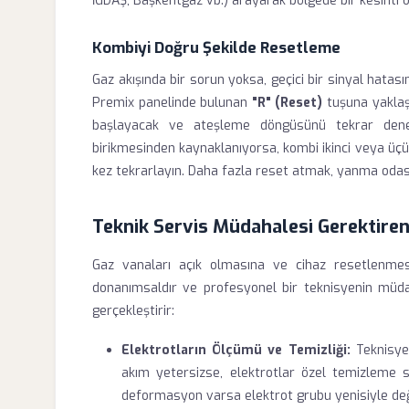
İGDAŞ, Başkentgaz vb.) arayarak bölgede bir kesinti o
Kombiyi Doğru Şekilde Resetleme
Gaz akışında bir sorun yoksa, geçici bir sinyal hatası
Premix panelinde bulunan
"R" (Reset)
tuşuna yaklaşı
başlayacak ve ateşleme döngüsünü tekrar deney
birikmesinden kaynaklanıyorsa, kombi ikinci veya üçü
kez tekrarlayın. Daha fazla reset atmak, yanma odas
Teknik Servis Müdahalesi Gerektire
Gaz vanaları açık olmasına ve cihaz resetlenme
donanımsaldır ve profesyonel bir teknisyenin müdaha
gerçekleştirir:
Elektrotların Ölçümü ve Temizliği:
Teknisyen
akım yetersizse, elektrotlar özel temizleme sıv
deformasyon varsa elektrot grubu yenisiyle değiş