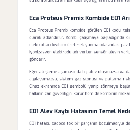
su konforunuzu anında kesintiye uğratan bu hata, teme
Eca Proteus Premix Kombide E01 Arı
Eca Proteus Premix kombide görülen E01 kodu, tekn
olarak adlandırılır. Kombi çalışmaya başladığında sı
elektrotları kıvılcım üreterek yanma odasındaki gaz-
iyonizasyon elektrodu adı verilen sensör alevin varlı
gönderir.
Eğer ateşleme aşamasında hiç alev oluşmazsa ya da
algılayamazsa, sistem gaz sızıntısı ve patlama risk
Cihaz ekranında E01 sembolü yanıp sönmeye başl
halkının can güvenliğini korur hem de kombinin mekan
E01 Alev Kaybı Hatasının Temel Nede
E01 hatası, sadece tek bir parçanın bozulmasıyla değ