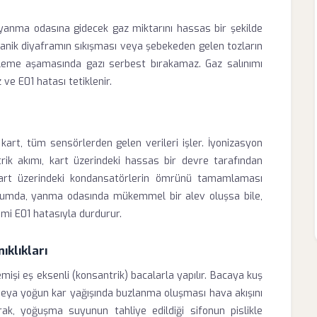
e yanma odasına gidecek gaz miktarını hassas bir şekilde
ekanik diyaframın sıkışması veya şebekeden gelen tozların
leme aşamasında gazı serbest bırakamaz. Gaz salınımı
ve E01 hatası tetiklenir.
art, tüm sensörlerden gelen verileri işler. İyonizasyon
ik akımı, kart üzerindeki hassas bir devre tarafından
kart üzerindeki kondansatörlerin ömrünü tamamlaması
urumda, yanma odasında mükemmel bir alev oluşsa bile,
mi E01 hatasıyla durdurur.
ıklıkları
işi eş eksenli (konsantrik) bacalarla yapılır. Bacaya kuş
veya yoğun kar yağışında buzlanma oluşması hava akışını
rak, yoğuşma suyunun tahliye edildiği sifonun pislikle