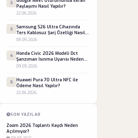
Google Meet Oturumunda Ekran
2
Paylaşımı Nasıl Yapılır?
22.06.2026
Samsung S26 Ultra Cihazında
3
Ters Kablosuz Şarj Özelliği Nasıl
Açılır?
05.05.2026
Honda Civic 2026 Modeli Dct
4
Şanzıman Isınma Uyarısı Neden
Verir?
09.05.2026
Huawei Pura 70 Ultra NFC ile
5
Ödeme Nasıl Yapılır?
22.06.2026
SON YAZILAR
Zoom 2026 Toplantı Kaydı Neden
Açılmıyor?