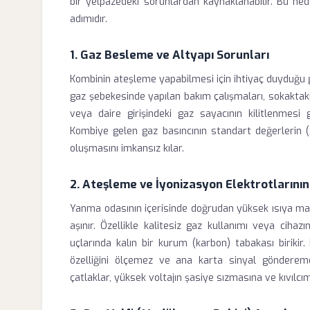
bir yelpazedeki sorunlardan kaynaklanabilir. Bu ne
adımıdır.
1. Gaz Besleme ve Altyapı Sorunları
Kombinin ateşleme yapabilmesi için ihtiyaç duyduğu ga
gaz şebekesinde yapılan bakım çalışmaları, sokakta
veya daire girişindeki gaz sayacının kilitlenmesi 
Kombiye gelen gaz basıncının standart değerlerin (g
oluşmasını imkansız kılar.
2. Ateşleme ve İyonizasyon Elektrotlarını
Yanma odasının içerisinde doğrudan yüksek ısıya ma
aşınır. Özellikle kalitesiz gaz kullanımı veya cih
uçlarında kalın bir kurum (karbon) tabakası birikir.
özelliğini ölçemez ve ana karta sinyal göndereme
çatlaklar, yüksek voltajın şasiye sızmasına ve kıvılc