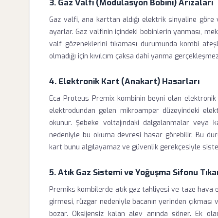
3. Gaz Valfi (Modülasyon Bobini) Arızaları
Gaz valfi, ana karttan aldığı elektrik sinyaline gör
ayarlar. Gaz valfinin içindeki bobinlerin yanması, m
valf gözeneklerini tıkaması durumunda kombi ateş
olmadığı için kıvılcım çaksa dahi yanma gerçekleşmez 
4. Elektronik Kart (Anakart) Hasarları
Eca Proteus Premix kombinin beyni olan elektronik k
elektrodundan gelen mikroamper düzeyindeki elektr
okunur. Şebeke voltajındaki dalgalanmalar veya 
nedeniyle bu okuma devresi hasar görebilir. Bu d
kart bunu algılayamaz ve güvenlik gerekçesiyle siste
5. Atık Gaz Sistemi ve Yoğuşma Sifonu Tıkan
Premiks kombilerde atık gaz tahliyesi ve taze hava em
girmesi, rüzgar nedeniyle bacanın yerinden çıkması 
bozar. Oksijensiz kalan alev anında söner. Ek ola