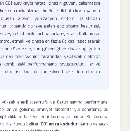
n E01 alev kaybı hatası, cihazın güvenli çalışmasını
koruma mekanizmasıdır. Bu kritik hata kodu, yanma
oluşan alevin iyonizasyon sistemi tarafından
leri arasında daireye gelen gaz akışının kesilmesi,
 veya elektronik kart hasarları yer alır. Kullanıcılar
ntrol etmeli ve cihaza en fazla üç kez reset atarak
orunu çözmezse, can güvenliği ve cihaz sağlığı için
Uzman teknisyenler tarafından yapılacak elektrot
le kombi eski performansına kavuşturulur. Her yıl
kımları ise bu tür can sıkıcı bloke durumlarının
, yüksek enerji tasarrufu ve üstün ısınma performansı
nsörler ve gelişmiş emniyet sistemleriyle donatılmış bu
lgıladıklarında kendilerini korumaya alırlar. Bu koruma
n biri ekranda beliren
E01 arıza kodudur
. Isıtma ve sıcak