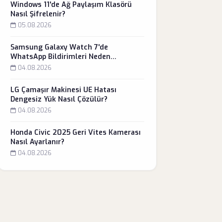
Windows 11'de Ağ Paylaşım Klasörü
Nasıl Şifrelenir?
05.08.2026
Samsung Galaxy Watch 7'de
WhatsApp Bildirimleri Neden
Gelmiyor?
04.08.2026
LG Çamaşır Makinesi UE Hatası
Dengesiz Yük Nasıl Çözülür?
04.08.2026
Honda Civic 2025 Geri Vites Kamerası
Nasıl Ayarlanır?
04.08.2026