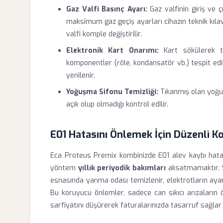
Gaz Valfi Basınç Ayarı:
Gaz valfinin giriş ve ç
maksimum gaz geçiş ayarları cihazın teknik kılav
valfi komple değiştirilir.
Elektronik Kart Onarımı:
Kart sökülerek tes
komponentler (röle, kondansatör vb.) tespit e
yenilenir.
Yoğuşma Sifonu Temizliği:
Tıkanmış olan yoğuş
açık olup olmadığı kontrol edilir.
E01 Hatasını Önlemek İçin Düzenli 
Eca Proteus Premix kombinizde E01 alev kaybı hatası
yöntem
yıllık periyodik bakımları
aksatmamaktır. S
esnasında yanma odası temizlenir, elektrotların ayarlar
Bu koruyucu önlemler, sadece can sıkıcı arızaları
sarfiyatını düşürerek faturalarınızda tasarruf sağlar