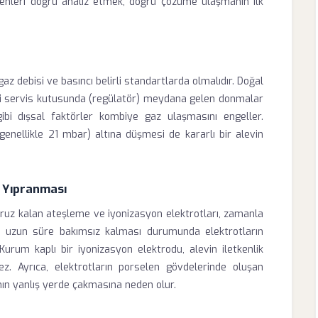
denleri doğru analiz etmek, doğru çözüme ulaşmanın ilk
z debisi ve basıncı belirli standartlarda olmalıdır. Doğal
ki servis kutusunda (regülatör) meydana gelen donmalar
gibi dışsal faktörler kombiye gaz ulaşmasını engeller.
enellikle 21 mbar) altına düşmesi de kararlı bir alevin
n Yıpranması
ruz kalan ateşleme ve iyonizasyon elektrotları, zamanla
azın uzun süre bakımsız kalması durumunda elektrotların
 Kurum kaplı bir iyonizasyon elektrodu, alevin iletkenlik
z. Ayrıca, elektrotların porselen gövdelerinde oluşan
ımın yanlış yerde çakmasına neden olur.