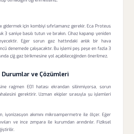
lup olmadığını öğrenmelisiniz.
nı gidermek için kombiyi sıfırlamanız gerekir. Eca Proteus
k 3 saniye basılı tutun ve bırakın. Cihaz kapanıp yeniden
ecektir. Eğer sorun gaz hattındaki anlık bir hava
ncü denemede çalışacaktır. Bu işlemi peş peşe en fazla 3
ında çiğ gaz birikmesine yol açabileceğinden önerilmez.
n Durumlar ve Çözümleri
sine rağmen E01 hatası ekrandan silinmiyorsa, sorun
lesini gerektirir. Uzman ekipler sırasıyla şu işlemleri
, iyonizasyon akımını mikroampermetre ile ölçer. Eğer
ıları ve ince zımpara ile kurumdan arındırılır. Fiziksel
tirilir.