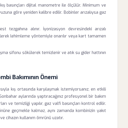
ıkış basınçları dijital manometre ile ölçülür. Minimum ve
uzuna göre yeniden kalibre edilir. Bobinler arızalıysa gaz
t tezgahına alınır. İyonizasyon devresindeki arızalı
dilerek lehimleme yöntemiyle onarılır veya kart tamamen
ma sifonu sökülerek temizlenir ve atık su gider hattının
Kombi Bakımının Önemi
yla kış ortasında karşılaşmak istemiyorsanız, en etkili
onbahar aylarında yaptıracağınız profesyonel bir bakım
ı ve temizliği yapılır, gaz valfi basınçları kontrol edilir.
n önüne geçmekle kalmaz, aynı zamanda kombinizin yakıt
 ve cihazın kullanım ömrünü uzatır.