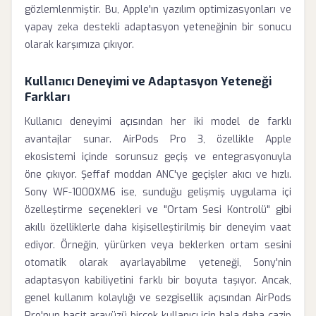
gözlemlenmiştir. Bu, Apple'ın yazılım optimizasyonları ve
yapay zeka destekli adaptasyon yeteneğinin bir sonucu
olarak karşımıza çıkıyor.
Kullanıcı Deneyimi ve Adaptasyon Yeteneği
Farkları
Kullanıcı deneyimi açısından her iki model de farklı
avantajlar sunar. AirPods Pro 3, özellikle Apple
ekosistemi içinde sorunsuz geçiş ve entegrasyonuyla
öne çıkıyor. Şeffaf moddan ANC'ye geçişler akıcı ve hızlı.
Sony WF-1000XM6 ise, sunduğu gelişmiş uygulama içi
özelleştirme seçenekleri ve "Ortam Sesi Kontrolü" gibi
akıllı özelliklerle daha kişiselleştirilmiş bir deneyim vaat
ediyor. Örneğin, yürürken veya beklerken ortam sesini
otomatik olarak ayarlayabilme yeteneği, Sony'nin
adaptasyon kabiliyetini farklı bir boyuta taşıyor. Ancak,
genel kullanım kolaylığı ve sezgisellik açısından AirPods
Pro'nun basit arayüzü birçok kullanıcı için hala daha cazip