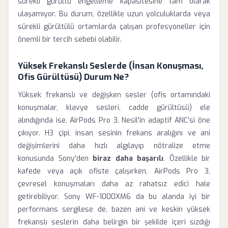
sürekli gürültü engelleme kapasitesine tam olarak
ulaşamıyor. Bu durum, özellikle uzun yolculuklarda veya
sürekli gürültülü ortamlarda çalışan profesyoneller için
önemli bir tercih sebebi olabilir.
Yüksek Frekanslı Seslerde (İnsan Konuşması,
Ofis Gürültüsü) Durum Ne?
Yüksek frekanslı ve değişken sesler (ofis ortamındaki
konuşmalar, klavye sesleri, cadde gürültüsü) ele
alındığında ise, AirPods Pro 3. Nesil'in adaptif ANC'si öne
çıkıyor. H3 çipi, insan sesinin frekans aralığını ve ani
değişimlerini daha hızlı algılayıp nötralize etme
konusunda Sony'den
biraz daha başarılı
. Özellikle bir
kafede veya açık ofiste çalışırken, AirPods Pro 3,
çevresel konuşmaları daha az rahatsız edici hale
getirebiliyor. Sony WF-1000XM6 da bu alanda iyi bir
performans sergilese de, bazen ani ve keskin yüksek
frekanslı seslerin daha belirgin bir şekilde içeri sızdığı