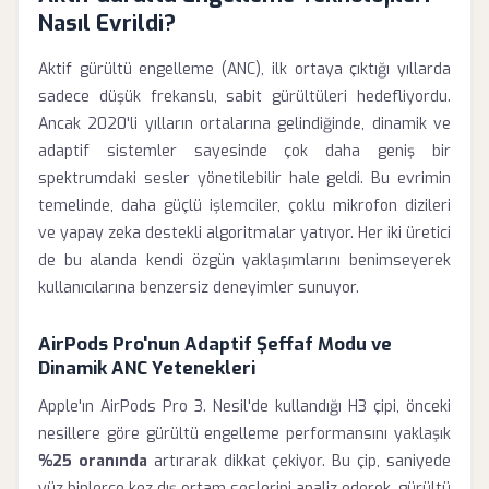
Nasıl Evrildi?
Aktif gürültü engelleme (ANC), ilk ortaya çıktığı yıllarda
sadece düşük frekanslı, sabit gürültüleri hedefliyordu.
Ancak 2020'li yılların ortalarına gelindiğinde, dinamik ve
adaptif sistemler sayesinde çok daha geniş bir
spektrumdaki sesler yönetilebilir hale geldi. Bu evrimin
temelinde, daha güçlü işlemciler, çoklu mikrofon dizileri
ve yapay zeka destekli algoritmalar yatıyor. Her iki üretici
de bu alanda kendi özgün yaklaşımlarını benimseyerek
kullanıcılarına benzersiz deneyimler sunuyor.
AirPods Pro'nun Adaptif Şeffaf Modu ve
Dinamik ANC Yetenekleri
Apple'ın AirPods Pro 3. Nesil'de kullandığı H3 çipi, önceki
nesillere göre gürültü engelleme performansını yaklaşık
%25 oranında
artırarak dikkat çekiyor. Bu çip, saniyede
yüz binlerce kez dış ortam seslerini analiz ederek, gürültü