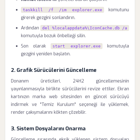
komutunu
taskkill /f /im explorer.exe
girerek gezgini sonlandırın.
Ardından
del %localappdata%\IconCache.db /a
komutuyla bozuk önbelleği silin.
Son olarak
komutuyla
start explorer.exe
gezgini yeniden başlatın.
2. Grafik Sürücülerini Güncelleme
Donanım üreticileri, 24H2 güncellemesinin
yayınlanmasıyla birlikte sürücülerini revize ettiler. Ekran
kartınızın marka web sitesinden en güncel sürücüyü
indirmek ve "Temiz Kurulum" seçeneği ile yüklemek,
render çakışmalarını kökten çözebilir.
3. Sistem Dosyalarını Onarma
Güncelleme sırasında eksik yüklenen sistem dosyaları