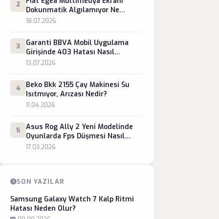
Fiat Egea Multimedya Ekranı
2
Dokunmatik Algılamıyor Ne
Yapmalı?
18.07.2026
Garanti BBVA Mobil Uygulama
3
Girişinde 403 Hatası Nasıl
Giderilir?
13.07.2026
Beko Bkk 2155 Çay Makinesi Su
4
Isıtmıyor, Arızası Nedir?
11.04.2026
Asus Rog Ally 2 Yeni Modelinde
5
Oyunlarda Fps Düşmesi Nasıl
Engellenir?
17.03.2026
SON YAZILAR
Samsung Galaxy Watch 7 Kalp Ritmi
Hatası Neden Olur?