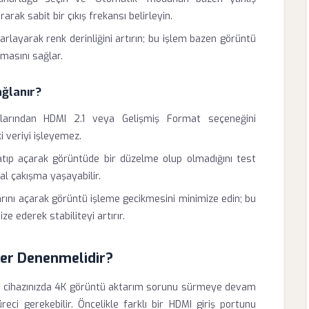
ak sabit bir çıkış frekansı belirleyin.
arlayarak renk derinliğini artırın; bu işlem bazen görüntü
nmasını sağlar.
ağlanır?
arından HDMI 2.1 veya Gelişmiş Format seçeneğini
i veriyi işleyemez.
patıp açarak görüntüde bir düzelme olup olmadığını test
sal çakışma yaşayabilir.
ını açarak görüntü işleme gecikmesini minimize edin; bu
e ederek stabiliteyi artırır.
er Denenmelidir?
6 cihazınızda 4K görüntü aktarım sorunu sürmeye devam
ci gerekebilir. Öncelikle farklı bir HDMI giriş portunu