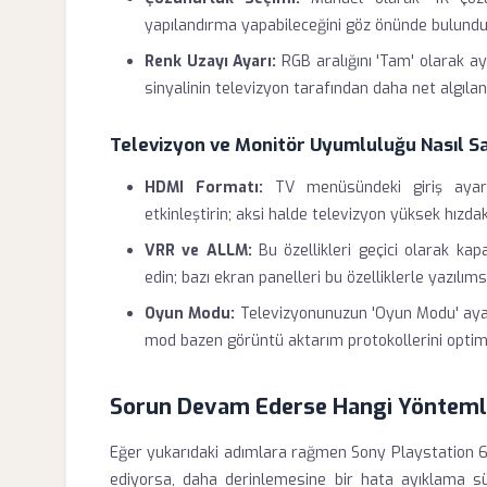
yapılandırma yapabileceğini göz önünde bulundurar
Renk Uzayı Ayarı:
RGB aralığını 'Tam' olarak ay
sinyalinin televizyon tarafından daha net algıla
Televizyon ve Monitör Uyumluluğu Nasıl S
HDMI Formatı:
TV menüsündeki giriş ayarl
etkinleştirin; aksi halde televizyon yüksek hızdak
VRR ve ALLM:
Bu özellikleri geçici olarak ka
edin; bazı ekran panelleri bu özelliklerle yazılım
Oyun Modu:
Televizyonunuzun 'Oyun Modu' ayar
mod bazen görüntü aktarım protokollerini optimiz
Sorun Devam Ederse Hangi Yönteml
Eğer yukarıdaki adımlara rağmen Sony Playstation 
ediyorsa, daha derinlemesine bir hata ayıklama süre