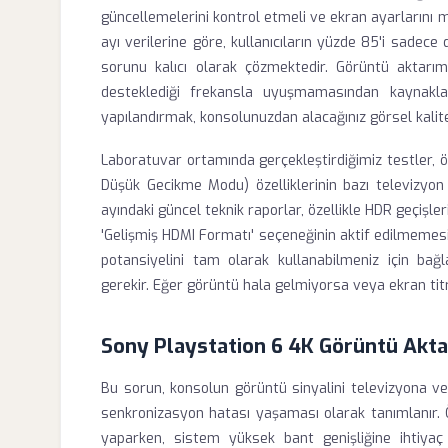
güncellemelerini kontrol etmeli ve ekran ayarlarını 
ayı verilerine göre, kullanıcıların yüzde 85'i sadece
sorunu kalıcı olarak çözmektedir. Görüntü aktarımın
desteklediği frekansla uyuşmamasından kaynakla
yapılandırmak, konsolunuzdan alacağınız görsel kalite
Laboratuvar ortamında gerçekleştirdiğimiz testler, 
Düşük Gecikme Modu) özelliklerinin bazı televizyon
ayındaki güncel teknik raporlar, özellikle HDR geçişle
'Gelişmiş HDMI Formatı' seçeneğinin aktif edilmeme
potansiyelini tam olarak kullanabilmeniz için bağl
gerekir. Eğer görüntü hala gelmiyorsa veya ekran tit
Sony Playstation 6 4K Görüntü Akt
Bu sorun, konsolun görüntü sinyalini televizyona ve
senkronizasyon hatası yaşaması olarak tanımlanır. 
yaparken, sistem yüksek bant genişliğine ihtiyaç