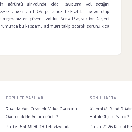
in görüntü sinyalinde ciddi kayıplara yol açtığını
se, cihazınızın HDMI portunda fiziksel bir hasar olup
e danışmanız en güvenli yoldur. Sony Playstation 6 yeni
rumunda bu kapsamlı adımları takip ederek sorunu kısa
POPÜLER YAZILAR
SON 1 HAFTA
Rüyada Yeni Çıkan bir Video Oyununu
Xiaomi Mi Band 9 Ad
Oynamak Ne Anlama Gelir?
Hatalı Ölçüm Yapar?
Philips 65PML9009 Televizyonda
Daikin 2026 Kombi P