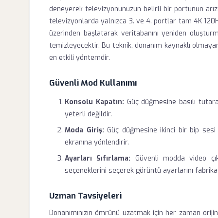
deneyerek televizyonunuzun belirli bir portunun arızal
televizyonlarda yalnızca 3. ve 4. portlar tam 4K 12
üzerinden başlatarak veritabanını yeniden oluşturm
temizleyecektir. Bu teknik, donanım kaynaklı olmayan
en etkili yöntemdir.
Güvenli Mod Kullanımı
Konsolu Kapatın:
Güç düğmesine basılı tutara
yeterli değildir.
Moda Giriş:
Güç düğmesine ikinci bir bip sesi 
ekranına yönlendirir.
Ayarları Sıfırlama:
Güvenli modda video çıkı
seçeneklerini seçerek görüntü ayarlarını fabrik
Uzman Tavsiyeleri
Donanımınızın ömrünü uzatmak için her zaman orijina