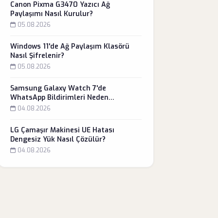
Canon Pixma G3470 Yazıcı Ağ
Paylaşımı Nasıl Kurulur?
05.08.2026
Windows 11'de Ağ Paylaşım Klasörü
Nasıl Şifrelenir?
05.08.2026
Samsung Galaxy Watch 7'de
WhatsApp Bildirimleri Neden
Gelmiyor?
04.08.2026
LG Çamaşır Makinesi UE Hatası
Dengesiz Yük Nasıl Çözülür?
04.08.2026