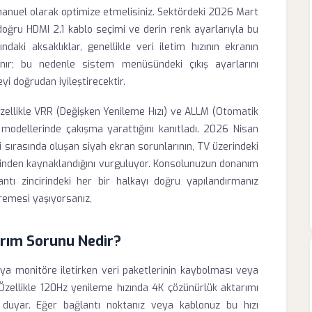
manuel olarak optimize etmelisiniz. Sektördeki 2026 Mart
 doğru HDMI 2.1 kablo seçimi ve derin renk ayarlarıyla bu
daki aksaklıklar, genellikle veri iletim hızının ekranın
nır; bu nedenle sistem menüsündeki çıkış ayarlarını
yi doğrudan iyileştirecektir.
özellikle VRR (Değişken Yenileme Hızı) ve ALLM (Otomatik
 modellerinde çakışma yarattığını kanıtladı. 2026 Nisan
ri sırasında oluşan siyah ekran sorunlarının, TV üzerindeki
sinden kaynaklandığını vurguluyor. Konsolunuzun donanım
antı zincirindeki her bir halkayı doğru yapılandırmanız
remesi yaşıyorsanız,
arım Sorunu Nedir?
ya monitöre iletirken veri paketlerinin kaybolması veya
Özellikle 120Hz yenileme hızında 4K çözünürlük aktarımı
 duyar. Eğer bağlantı noktanız veya kablonuz bu hızı