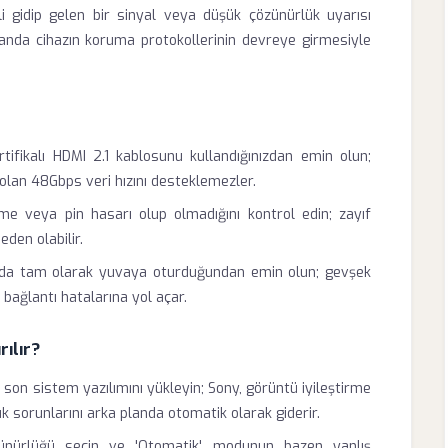
i gidip gelen bir sinyal veya düşük çözünürlük uyarısı
manda cihazın koruma protokollerinin devreye girmesiyle
rtifikalı HDMI 2.1 kablosunu kullandığınızdan emin olun;
 olan 48Gbps veri hızını desteklemezler.
me veya pin hasarı olup olmadığını kontrol edin; zayıf
eden olabilir.
ta da tam olarak yuvaya oturduğundan emin olun; gevşek
 bağlantı hatalarına yol açar.
rılır?
on sistem yazılımını yükleyin; Sony, görüntü iyileştirme
 sorunlarını arka planda otomatik olarak giderir.
nürlüğü seçin ve 'Otomatik' modunun bazen yanlış