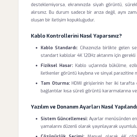
desteklemiyorsa, ekranınızda siyah görüntü, sürekl
alırsınız. Bu durum sadece bir arıza değil, aynı za
oluşan bir iletişim kopukluğudur.
Kablo Kontrollerini Nasıl Yaparsınız?
Kablo Standardı:
Cihazınızla birlikte gelen se
standart kablolar 4K 120Hz aktarımı için gerekli
Fiziksel Hasar:
Kablo uçlarında bükülme, ezil
iletkenler görüntü kaybına ve sinyal parazitine n
Tam Oturma:
HDMI girişlerinin her iki taraf
bağlantılar kısa süreli görüntü kararmalarına ve
Yazılım ve Donanım Ayarları Nasıl Yapılandı
Sistem Güncellemesi:
Ayarlar menüsünden en s
yamalarını düzenli olarak yayınlayarak uyumluluk
Çözünürlük Seçimi:
Manuel olarak 4K çözü