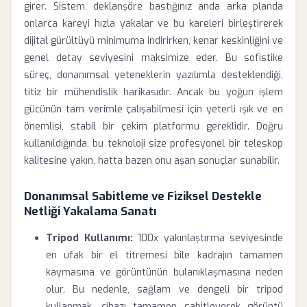
girer. Sistem, deklanşöre bastığınız anda arka planda
onlarca kareyi hızla yakalar ve bu kareleri birleştirerek
dijital gürültüyü minimuma indirirken, kenar keskinliğini ve
genel detay seviyesini maksimize eder. Bu sofistike
süreç, donanımsal yeteneklerin yazılımla desteklendiği,
titiz bir mühendislik harikasıdır. Ancak bu yoğun işlem
gücünün tam verimle çalışabilmesi için yeterli ışık ve en
önemlisi, stabil bir çekim platformu gereklidir. Doğru
kullanıldığında, bu teknoloji size profesyonel bir teleskop
kalitesine yakın, hatta bazen onu aşan sonuçlar sunabilir.
Donanımsal Sabitleme ve Fiziksel Destekle
Netliği Yakalama Sanatı
Tripod Kullanımı:
100x yakınlaştırma seviyesinde
en ufak bir el titremesi bile kadrajın tamamen
kaymasına ve görüntünün bulanıklaşmasına neden
olur. Bu nedenle, sağlam ve dengeli bir tripod
kullanmak, cihazı tamamen sabitleyerek görüntü