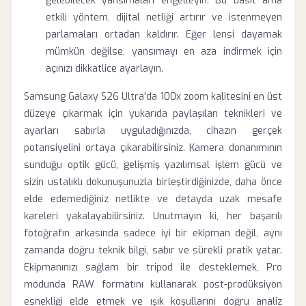
gelebilecek yansımaları engelleyin. Bu basit ama
etkili yöntem, dijital netliği artırır ve istenmeyen
parlamaları ortadan kaldırır. Eğer lensi dayamak
mümkün değilse, yansımayı en aza indirmek için
açınızı dikkatlice ayarlayın.
Samsung Galaxy S26 Ultra'da 100x zoom kalitesini en üst
düzeye çıkarmak için yukarıda paylaşılan teknikleri ve
ayarları sabırla uyguladığınızda, cihazın gerçek
potansiyelini ortaya çıkarabilirsiniz. Kamera donanımının
sunduğu optik gücü, gelişmiş yazılımsal işlem gücü ve
sizin ustalıklı dokunuşunuzla birleştirdiğinizde, daha önce
elde edemediğiniz netlikte ve detayda uzak mesafe
kareleri yakalayabilirsiniz. Unutmayın ki, her başarılı
fotoğrafın arkasında sadece iyi bir ekipman değil, aynı
zamanda doğru teknik bilgi, sabır ve sürekli pratik yatar.
Ekipmanınızı sağlam bir tripod ile desteklemek, Pro
modunda RAW formatını kullanarak post-prodüksiyon
esnekliği elde etmek ve ışık koşullarını doğru analiz