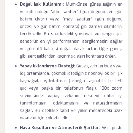
Doğal Işık Kullanımı:
Mümkünse güneş ışığının en
verimli olduğu "altın saatler" (gün doğumu ve gün
batımı civarı) veya "mavi saatler" (gün doğumu
öncesi ve gün batımı sonrası) gibi zaman dilimlerini
tercih edin. Bu saatlerdeki yumuşak ve zengin ışık,
sensörün en iyi performansını sergilemesini sağlar
ve görüntü kalitesi doğal olarak artar. Öğle güneşi
gibi sert ışıklardan kaçınmak, aşırı kontrastı önler.
Yapay Iıklandırma Desteği:
Gece çekimlerinde veya
loş ortamlarda, çekmek istediğiniz nesneyi ek bir ışık
kaynağıyla aydınlatmak (örneğin taşınabilir bir LED
ışık veya başka bir telefonun flaşı), 100x zoom
seviyesinde yapay zekanın nesneyi daha iyi
tanımlamasını, odaklamasını ve netleştirmesini
sağlar. Bu, özellikle sabit ve yakın mesafedeki uzak
nesneler için çok etkilidir.
Hava Koşulları ve Atmosferik Şartlar:
Sisli, puslu