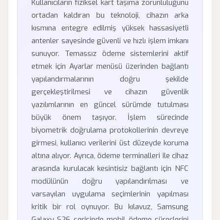
Kullanıcıların fiziksel kart taşıma zorunluluğunu
ortadan kaldıran bu teknoloji, cihazın arka
kısmına entegre edilmiş yüksek hassasiyetli
antenler sayesinde güvenli ve hızlı işlem imkanı
sunuyor. Temassız ödeme sistemlerini aktif
etmek için Ayarlar menüsü üzerinden bağlantı
yapılandırmalarının doğru şekilde
gerçekleştirilmesi ve cihazın güvenlik
yazılımlarının en güncel sürümde tutulması
büyük önem taşıyor. İşlem sürecinde
biyometrik doğrulama protokollerinin devreye
girmesi, kullanıcı verilerini üst düzeyde koruma
altına alıyor. Ayrıca, ödeme terminalleri ile cihaz
arasında kurulacak kesintisiz bağlantı için NFC
modülünün doğru yapılandırılması ve
varsayılan uygulama seçimlerinin yapılması
kritik bir rol oynuyor. Bu kılavuz, Samsung
Galaxy S26 serisinde mobil ödeme süreçlerini