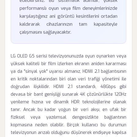
edebilirsiniz. Bu sistematik adımlar, yüksek
performanslı oyun veya film deneyimlerinizde
karşılaştığınız ani görüntü kesintilerini ortadan
kaldırarak cihazlarınızın tam kapasiteyle
çalışmasını sağlayacaktır.
LG OLED G5 serisi televizyonunuzda oyun oynarken veya
yüksek kaliteli bir film izlerken ekranın aniden kararması
ya da "sinyal yok" uyarısı almanız, HDMI 2.1 bağlantısının
en kritik noktalarından biri olan veri trafiği yönetimi ile
doğrudan ilişkilidir. HDMI 2.1 standardı, 48Gbps gibi
devasa bir bant genişliği sunarak 4K çözünürlükte 120Hz
yenileme hızına ve dinamik HDR teknolojilerine olanak
tanır. Ancak bu kadar yoğun bir veri akışı, en ufak bir
fiziksel veya yazılımsal dengesizlikte bağlantının
kopmasına neden olabilir. Birçok kullanıcı bu durumun
televizyonun arızalı olduğunu düşünerek endişeye kapılsa