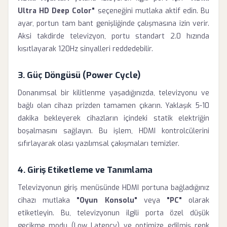
Ultra HD Deep Color"
seçeneğini mutlaka aktif edin. Bu
ayar, portun tam bant genişliğinde çalışmasına izin verir.
Aksi takdirde televizyon, portu standart 2.0 hızında
kısıtlayarak 120Hz sinyalleri reddedebilir.
3. Güç Döngüsü (Power Cycle)
Donanımsal bir kilitlenme yaşadığınızda, televizyonu ve
bağlı olan cihazı prizden tamamen çıkarın. Yaklaşık 5-10
dakika bekleyerek cihazların içindeki statik elektriğin
boşalmasını sağlayın. Bu işlem, HDMI kontrolcülerini
sıfırlayarak olası yazılımsal çakışmaları temizler.
4. Giriş Etiketleme ve Tanımlama
Televizyonun giriş menüsünde HDMI portuna bağladığınız
cihazı mutlaka
"Oyun Konsolu"
veya
"PC"
olarak
etiketleyin. Bu, televizyonun ilgili porta özel düşük
gecikme modu (Low Latency) ve optimize edilmiş renk