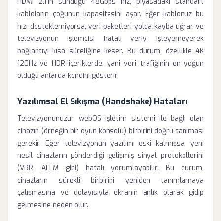
HDMI 2.1'in sunduğu 48Gbps hız, piyasadaki standart
kabloların çoğunun kapasitesini aşar. Eğer kablonuz bu
hızı desteklemiyorsa, veri paketleri yolda kayba uğrar ve
televizyonun işlemcisi hatalı veriyi işleyemeyerek
bağlantıyı kısa süreliğine keser. Bu durum, özellikle 4K
120Hz ve HDR içeriklerde, yani veri trafiğinin en yoğun
olduğu anlarda kendini gösterir.
Yazılımsal El Sıkışma (Handshake) Hataları
Televizyonunuzun webOS işletim sistemi ile bağlı olan
cihazın (örneğin bir oyun konsolu) birbirini doğru tanıması
gerekir. Eğer televizyonun yazılımı eski kalmışsa, yeni
nesil cihazların gönderdiği gelişmiş sinyal protokollerini
(VRR, ALLM gibi) hatalı yorumlayabilir. Bu durum,
cihazların sürekli birbirini yeniden tanımlamaya
çalışmasına ve dolayısıyla ekranın anlık olarak gidip
gelmesine neden olur.