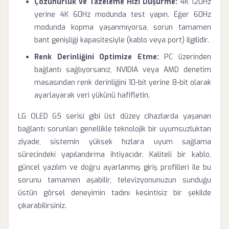
Çözünürlük ve Tazeleme Hızı Düşürme:
4K 120Hz
yerine 4K 60Hz modunda test yapın. Eğer 60Hz
modunda kopma yaşanmıyorsa, sorun tamamen
bant genişliği kapasitesiyle (kablo veya port) ilgilidir.
Renk Derinliğini Optimize Etme:
PC üzerinden
bağlantı sağlıyorsanız, NVIDIA veya AMD denetim
masasından renk derinliğini 10-bit yerine 8-bit olarak
ayarlayarak veri yükünü hafifletin.
LG OLED G5 serisi gibi üst düzey cihazlarda yaşanan
bağlantı sorunları genellikle teknolojik bir uyumsuzluktan
ziyade, sistemin yüksek hızlara uyum sağlama
sürecindeki yapılandırma ihtiyacıdır. Kaliteli bir kablo,
güncel yazılım ve doğru ayarlanmış giriş profilleri ile bu
sorunu tamamen aşabilir, televizyonunuzun sunduğu
üstün görsel deneyimin tadını kesintisiz bir şekilde
çıkarabilirsiniz.