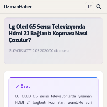
UzmanHaber
Lg Oled G5 Serisi Televizyonda
Hdmi 2.1 Bağlantı Kopması Nasıl
Çözülür?
LEVERSNET
19.05.2026
6 dk okuma
📌 Özet
LG OLED G5 serisi televizyonlarda yaşanan
HDMI 2.1 bağlantı kopmaları, genellikle veri