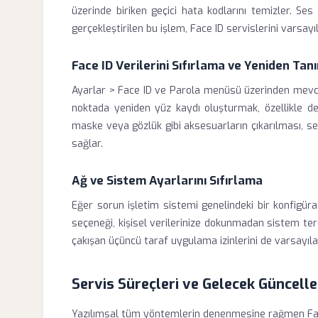
üzerinde biriken geçici hata kodlarını temizler. S
gerçekleştirilen bu işlem, Face ID servislerini varsayı
Face ID Verilerini Sıfırlama ve Yeniden Ta
Ayarlar > Face ID ve Parola menüsü üzerinden mevcut 
noktada yeniden yüz kaydı oluşturmak, özellikle deri
maske veya gözlük gibi aksesuarların çıkarılması, se
sağlar.
Ağ ve Sistem Ayarlarını Sıfırlama
Eğer sorun işletim sistemi genelindeki bir konfigür
seçeneği, kişisel verilerinize dokunmadan sistem terc
çakışan üçüncü taraf uygulama izinlerini de varsayıla
Servis Süreçleri ve Gelecek Güncell
Yazılımsal tüm yöntemlerin denenmesine rağmen Face