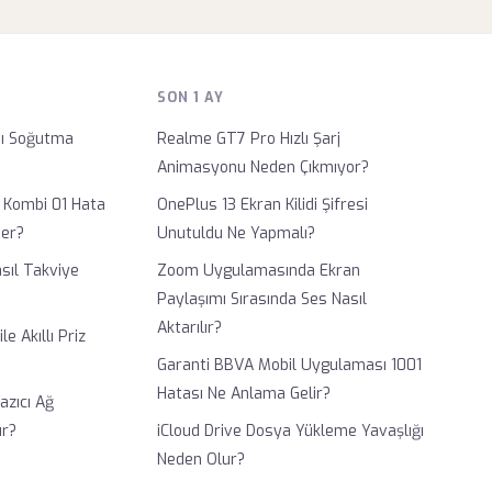
SON 1 AY
bı Soğutma
Realme GT7 Pro Hızlı Şarj
Animasyonu Neden Çıkmıyor?
 Kombi 01 Hata
OnePlus 13 Ekran Kilidi Şifresi
ner?
Unutuldu Ne Yapmalı?
asıl Takviye
Zoom Uygulamasında Ekran
Paylaşımı Sırasında Ses Nasıl
Aktarılır?
e Akıllı Priz
Garanti BBVA Mobil Uygulaması 1001
Hatası Ne Anlama Gelir?
zıcı Ağ
ur?
iCloud Drive Dosya Yükleme Yavaşlığı
Neden Olur?