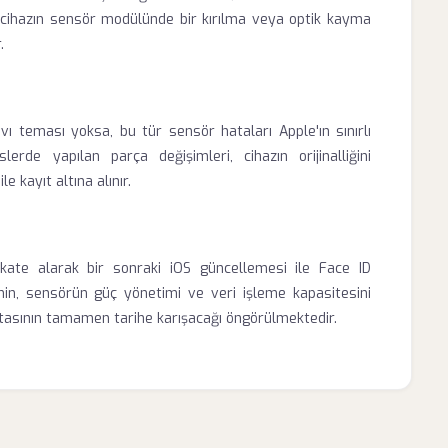
eri, cihazın sensör modülünde bir kırılma veya optik kayma
.
ıvı teması yoksa, bu tür sensör hataları Apple'ın sınırlı
slerde yapılan parça değişimleri, cihazın orijinalliğini
e kayıt altına alınır.
dikkate alarak bir sonraki iOS güncellemesi ile Face ID
nin, sensörün güç yönetimi ve veri işleme kapasitesini
atasının tamamen tarihe karışacağı öngörülmektedir.