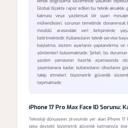
kimlik doğrulama sisteminde yaşanan tepkisizli
Global ölçekte rapor edilen bu teknik aksaklık, g
kalması veya yazılımsal bir uyarı mesajın
mühendisleri, sorunun temelinde donanımsal b
modülü arasındaki veri iletişiminde yaşa
belirtmektedir. Kullanıcıların teknik servise b
başlatma, sistem ayarlarını yapılandırma ve 
yöntemleri bulunmaktadır. Şirket, bu durumun
yazılım yamasının hazırlık aşamasında o
yayımlanana kadar, kullanıcıların cihazlarını g
takip etmeleri, biyometrik güvenlik sistem
taşımaktadır.
iPhone 17 Pro Max Face ID Sorunu: 
Teknoloji dünyasının zirvesinde yer alan iPhone 1
zeka destekli biyometrik güvenlik katmanıyla öne