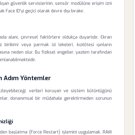
alışan güvenlik servislerinin, sensör modülüne erişim izni
ace ID'yi geçici olarak devre dışı bırakır.
 alanı, çevresel faktörlere oldukça duyarlıdır. Ekran
irikimi veya parmak izi lekeleri, kızılötesi ışınların
ına neden olur. Bu fiziksel engeller, yazılım tarafından
umlanabilmektedir.
ım Adım Yöntemler
 izleyebileceği, verileri koruyan ve sistem bütünlüğünü
dımlar, donanımsal bir müdahale gerektirmeden sorunun
izliği
niden başlatma (Force Restart) işlemini uygulamak, RAM