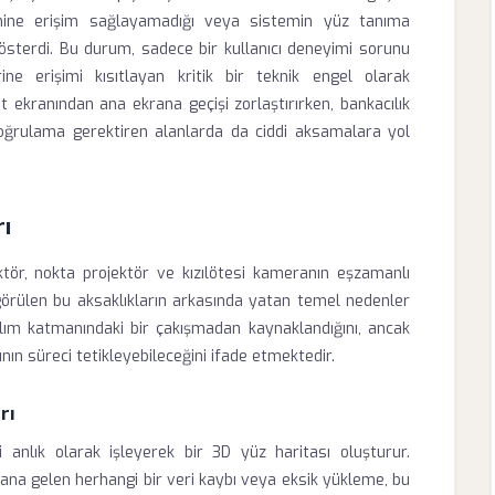
temine erişim sağlayamadığı veya sistemin yüz tanıma
ş gösterdi. Bu durum, sadece bir kullanıcı deneyimi sorunu
ine erişimi kısıtlayan kritik bir teknik engel olarak
lit ekranından ana ekrana geçişi zorlaştırırken, bankacılık
 doğrulama gerektiren alanlarda da ciddi aksamalara yol
rı
ektör, nokta projektör ve kızılötesi kameranın eşzamanlı
örülen bu aksaklıkların arkasında yatan temel nedenler
zılım katmanındaki bir çakışmadan kaynaklandığını, ancak
ın süreci tetikleyebileceğini ifade etmektedir.
rı
 anlık olarak işleyerek bir 3D yüz haritası oluşturur.
a gelen herhangi bir veri kaybı veya eksik yükleme, bu