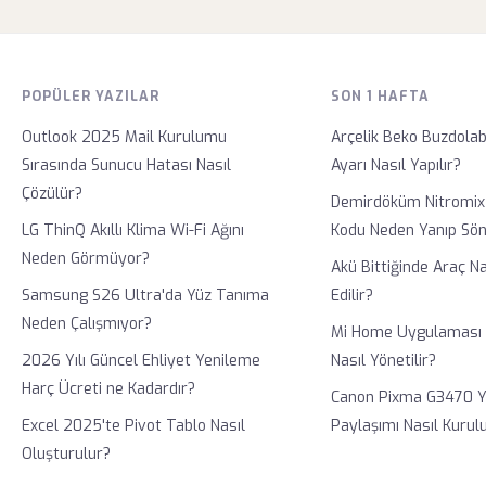
POPÜLER YAZILAR
SON 1 HAFTA
Outlook 2025 Mail Kurulumu
Arçelik Beko Buzdola
Sırasında Sunucu Hatası Nasıl
Ayarı Nasıl Yapılır?
Çözülür?
Demirdöküm Nitromix
LG ThinQ Akıllı Klima Wi-Fi Ağını
Kodu Neden Yanıp Sö
Neden Görmüyor?
Akü Bittiğinde Araç N
Samsung S26 Ultra'da Yüz Tanıma
Edilir?
Neden Çalışmıyor?
Mi Home Uygulaması il
2026 Yılı Güncel Ehliyet Yenileme
Nasıl Yönetilir?
Harç Ücreti ne Kadardır?
Canon Pixma G3470 Ya
Excel 2025'te Pivot Tablo Nasıl
Paylaşımı Nasıl Kurul
Oluşturulur?