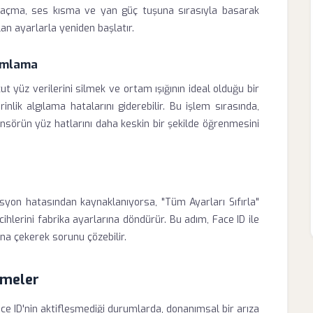
es açma, ses kısma ve yan güç tuşuna sırasıyla basarak
lan ayarlarla yeniden başlatır.
nımlama
yüz verilerini silmek ve ortam ışığının ideal olduğu bir
nlik algılama hatalarını giderebilir. Bu işlem sırasında,
nsörün yüz hatlarını daha keskin bir şekilde öğrenmesini
asyon hatasından kaynaklanıyorsa, "Tüm Ayarları Sıfırla"
ihlerini fabrika ayarlarına döndürür. Bu adım, Face ID ile
na çekerek sorunu çözebilir.
emeler
 ID'nin aktifleşmediği durumlarda, donanımsal bir arıza