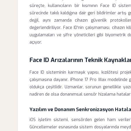
süreçte, kullanıcıların bir kısmının Face ID sis
sürecinde takılı kaldığına dair geri bildirimler artı
değil, aynı zamanda cihazın güvenlik protokoller
değerlendiriliyor. Face ID'nin çalışmaması, cihazın ki
uygulamaları ve şifre yöneticileri gibi biyometrik
açıyor.
Face ID Arızalarının Teknik Kaynakla
Face ID sisteminin karmaşık yapısı, kızılötesi proj
çalışmasına dayanır. iPhone 17 Pro Max modelinde g
oldukça çeşitlidir. Uzmanlar, sorunun genellikle ya
nadiren de olsa donanımsal sensör hizalama hataların
Yazılım ve Donanım Senkronizasyon Hatala
iOS işletim sistemi, sensörden gelen ham verileri
Güncellemeler esnasında sistem dosyalarında meydan