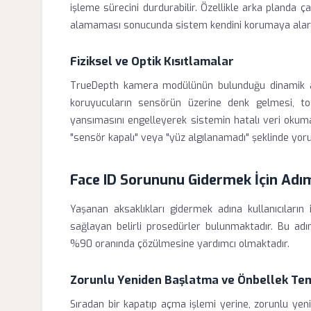
işleme sürecini durdurabilir. Özellikle arka planda ç
alamaması sonucunda sistem kendini korumaya alarak F
Fiziksel ve Optik Kısıtlamalar
TrueDepth kamera modülünün bulunduğu dinamik ada
koruyucuların sensörün üzerine denk gelmesi, toz b
yansımasını engelleyerek sistemin hatalı veri okumas
"sensör kapalı" veya "yüz algılanamadı" şeklinde yor
Face ID Sorununu Gidermek İçin Ad
Yaşanan aksaklıkları gidermek adına kullanıcıların
sağlayan belirli prosedürler bulunmaktadır. Bu a
%90 oranında çözülmesine yardımcı olmaktadır.
Zorunlu Yeniden Başlatma ve Önbellek Tem
Sıradan bir kapatıp açma işlemi yerine, zorunlu ye