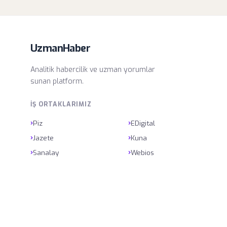
UzmanHaber
Analitik habercilik ve uzman yorumlar
sunan platform.
İŞ ORTAKLARIMIZ
›
›
Piz
EDigital
›
›
Jazete
Kuna
›
›
Sanalay
Webios