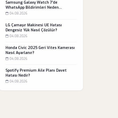
Samsung Galaxy Watch 7'de
WhatsApp Bildirimleri Neden
Gelmiyor?
04.08.2026
LG Çamaşır Makinesi UE Hatası
Dengesiz Yük Nasıl Çözülür?
04.08.2026
Honda Civic 2025 Geri Vites Kamerası
Nasıl Ayarlanır?
04.08.2026
Spotify Premium Aile Planı Davet
Hatası Nedir?
04.08.2026