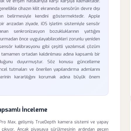
k ve erişim hatalarıyla karşı karşıya kalmaktadır.
enellikle cihazın kilit ekranında sensörün devre dışı
ın belirmesiyle kendini göstermektedir. Apple
ir arızadan ziyade, iOS işletim sistemiyle sensör
nan senkronizasyon bozukluklarının yattığını
aşvurmadan önce uygulayabilecekleri zorunlu yeniden
sensör kalibrasyonu gibi çeşitli yazılımsal çözüm
 tamamen ortadan kaldırılması adına kapsamlı bir
lduğunu duyurmuştur. Söz konusu güncelleme
üncel tutmaları ve önerilen yapılandırma adımlarını
lerinin kararlılığını korumak adına büyük önem
Kapsamlı İnceleme
7 Pro Max, gelişmiş TrueDepth kamera sistemi ve yapay
 çıkıyor. Ancak piyasaya sürülmesinin ardından geçen