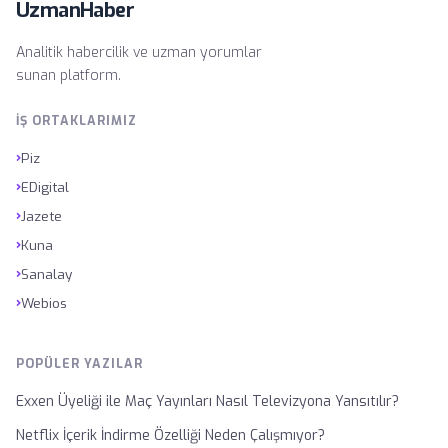
UzmanHaber
Analitik habercilik ve uzman yorumlar
sunan platform.
İŞ ORTAKLARIMIZ
›
Piz
›
EDigital
›
Jazete
›
Kuna
›
Sanalay
›
Webios
POPÜLER YAZILAR
Exxen Üyeliği ile Maç Yayınları Nasıl Televizyona Yansıtılır?
Netflix İçerik İndirme Özelliği Neden Çalışmıyor?