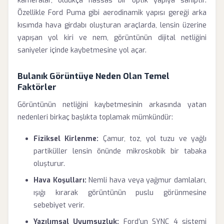
kameralar, oldukça hassas bir optik yapıya sahiptir.
Özellikle Ford Puma gibi aerodinamik yapısı gereği arka
kısımda hava girdabı oluşturan araçlarda, lensin üzerine
yapışan yol kiri ve nem, görüntünün dijital netliğini
saniyeler içinde kaybetmesine yol açar.
Bulanık Görüntüye Neden Olan Temel
Faktörler
Görüntünün netliğini kaybetmesinin arkasında yatan
nedenleri birkaç başlıkta toplamak mümkündür:
Fiziksel Kirlenme:
Çamur, toz, yol tuzu ve yağlı
partiküller lensin önünde mikroskobik bir tabaka
oluşturur.
Hava Koşulları:
Nemli hava veya yağmur damlaları,
ışığı kırarak görüntünün puslu görünmesine
sebebiyet verir.
Yazılımsal Uyumsuzluk:
Ford’un SYNC 4 sistemi