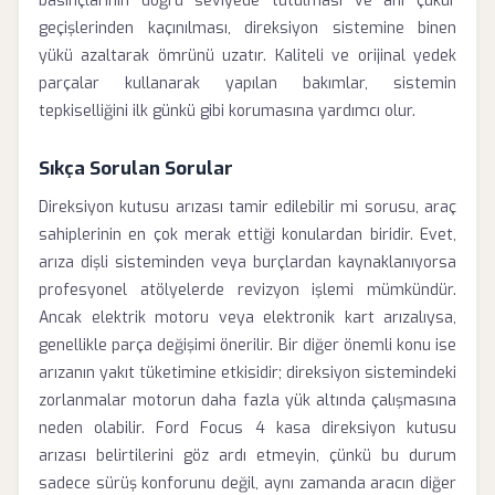
basınçlarının doğru seviyede tutulması ve ani çukur
geçişlerinden kaçınılması, direksiyon sistemine binen
yükü azaltarak ömrünü uzatır. Kaliteli ve orijinal yedek
parçalar kullanarak yapılan bakımlar, sistemin
tepkiselliğini ilk günkü gibi korumasına yardımcı olur.
Sıkça Sorulan Sorular
Direksiyon kutusu arızası tamir edilebilir mi sorusu, araç
sahiplerinin en çok merak ettiği konulardan biridir. Evet,
arıza dişli sisteminden veya burçlardan kaynaklanıyorsa
profesyonel atölyelerde revizyon işlemi mümkündür.
Ancak elektrik motoru veya elektronik kart arızalıysa,
genellikle parça değişimi önerilir. Bir diğer önemli konu ise
arızanın yakıt tüketimine etkisidir; direksiyon sistemindeki
zorlanmalar motorun daha fazla yük altında çalışmasına
neden olabilir. Ford Focus 4 kasa direksiyon kutusu
arızası belirtilerini göz ardı etmeyin, çünkü bu durum
sadece sürüş konforunu değil, aynı zamanda aracın diğer