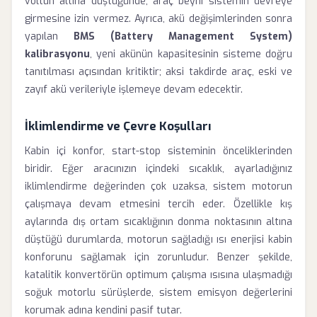
voltun altına düştüğünde, araç beyni sistemin devreye
girmesine izin vermez. Ayrıca, akü değişimlerinden sonra
yapılan
BMS (Battery Management System)
kalibrasyonu
, yeni akünün kapasitesinin sisteme doğru
tanıtılması açısından kritiktir; aksi takdirde araç, eski ve
zayıf akü verileriyle işlemeye devam edecektir.
İklimlendirme ve Çevre Koşulları
Kabin içi konfor, start-stop sisteminin önceliklerinden
biridir. Eğer aracınızın içindeki sıcaklık, ayarladığınız
iklimlendirme değerinden çok uzaksa, sistem motorun
çalışmaya devam etmesini tercih eder. Özellikle kış
aylarında dış ortam sıcaklığının donma noktasının altına
düştüğü durumlarda, motorun sağladığı ısı enerjisi kabin
konforunu sağlamak için zorunludur. Benzer şekilde,
katalitik konvertörün optimum çalışma ısısına ulaşmadığı
soğuk motorlu sürüşlerde, sistem emisyon değerlerini
korumak adına kendini pasif tutar.